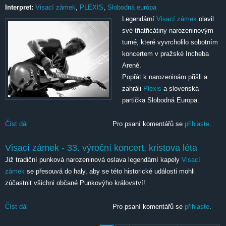
Interpret:
Visací zámek
,
PLEXIS
,
Slobodná európa
Legendární
Visací zámek
olavil
své třiatřicátiny narozeninovým
turné, které vyvrcholilo sobotním
koncertem v pražské Incheba
Areně.
Popřát k narozeninám přišli a
zahráli
Plexis
a slovenská
partička Slobodná Europa.
Číst dál
Visací zámek - 33.let výroční koncert, kristova léta
Pro psaní komentářů se
přihlaste
.
Visací zámek - 33. výroční koncert, kristova léta
Již tradiční punková narozeninová oslava legendární kapely
Visací
zámek
se přesouvá do haly, aby se této historické události mohli
zúčastnit všichni občané Punkovýho království!
Číst dál
Visací zámek - 33. výroční koncert, kristova léta
Pro psaní komentářů se
přihlaste
.