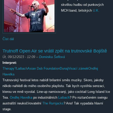
skvělou hudbu od punkových
MCH band, britských
U.K.
Číst dál
Trutnoff 2024 sobota
Trutnoff Open Air se vrátil zpět na trutnovské Bojiště
Út, 09/12/2023 - 12:09
--
Dominika Šeflová
Interpret:
Therapy?
Laibach
Asian Dub Foundation
Dunaj
Visací zámek
Ondřej
Havelka
Trutnovský festival letos nabídl brilantní směs muziky. Skoro, jakoby
někdo nahlédl do mého osobního playlistu. Tak bych vystihla senzaci,
kterou ve mně vyvolal. Line-up namixovaný, jako cocktail Long Island Ice
Tea.
Ondřej Havelka
po industriálních
Laibach
? Po roztančeném swingu
australští neukočírovatelní
The Rumjacks
? Ano! Tak vypadala hlavní
stage.