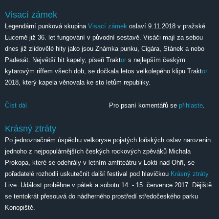
Visací zámek
Legendární punková skupina
Visací zámek
oslaví 9.11.2018 v pražské
Lucerně již 36. let fungování v původní sestavě. Visáči mají za sebou
dnes již zlidovělé hity jako jsou Známka punku, Cigára, Stánek a nebo
Padesát. Největší hit kapely, píseň Trakt
or
s nejlepším českým
kytarovým riffem všech dob, se dočkala letos velkolepého klipu Trakt
or
2018, který kapela věnovala ke sto letům republiky.
Číst dál
Visací zámek
Pro psaní komentářů se
přihlaste
.
Krásný ztráty
Po jednoznačném úspěchu velkoryse pojatých loňských oslav narozenin
jednoho z nejpopulárnějších českých rockových zpěváků Michala
Prokopa, které se odehrály v letním amfiteátru v Lokti nad Ohří, se
pořadatelé rozhodli uskutečnit další festival pod hlavičkou
Krásný ztráty
Live. Událost proběhne v pátek a sobotu 14. - 15. července 2017. Dějiště
se tentokrát přesouvá do nádherného prostředí středočeského parku
Konopiště.