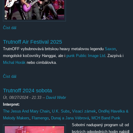
Číst dál
Trutnoff Open Air festival den třetí
Trutnoff Air Festival 2025
TrutnOFF vybubnovává britskou heavy metalovou legendu
Saxon
,
mongolské kočovníky Hanggai, ale i
punk
Public Image Ltd
. Zazpívá i
Michal Horák
nebo cimbálovka.
Číst dál
Trutnoff Air Festival 2025
Trutnoff 2024 sobota
Út, 08/27/2024 - 21:33
--
David Webr
Interpret:
The Jesus And Mary Chain
,
U.K. Subs
,
Visací zámek
,
Ondřej Havelka &
Melody Makers
,
Flamengo
,
Dunaj a Jana Vébrová
,
MCH Band Punk
Sobotní nadupaný program už od
brzkých odpoledních hodin nabídl