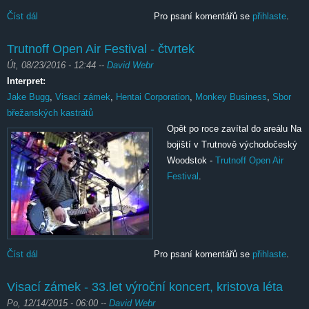
Číst dál
Krásný ztráty
Pro psaní komentářů se
přihlaste
.
Trutnoff Open Air Festival - čtvrtek
Út, 08/23/2016 - 12:44
--
David Webr
Interpret:
Jake Bugg
,
Visací zámek
,
Hentai Corporation
,
Monkey Business
,
Sbor
břežanských kastrátů
Opět po roce zavítal do areálu Na
bojiští v Trutnově východočeský
Woodstok -
Trutnoff Open Air
Festival
.
Číst dál
Trutnoff Open Air Festival - čtvrtek
Pro psaní komentářů se
přihlaste
.
Visací zámek - 33.let výroční koncert, kristova léta
Po, 12/14/2015 - 06:00
--
David Webr