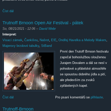
Číst dál
Trutnoff 2023 den druhý
Trutnoff Brnoon Open Air Festival - pátek
So, 08/21/2021 - 12:06
--
David Webr
Interpret:
Visací zámek
,
Čankišou
,
Našrot
,
E!E
,
Ondřej Havelka a Melody Makers
,
Majerovy brzdové tabulky
,
StBand
První den Trutoff Brnoon festivalu
započal bohoslužbou slouženou
Jurajem Dovalem a dál se nesl v
pohodové a přátelské atmosféře
se spoustou dobrého jídla a pití,
ale především za zvuků
zpřátelených kapel.
Číst dál
Trutnoff Brnoon Open Air Festival - pátek
Pro psaní komentářů se
přihlaste
.
Trutnoff-Brnoon