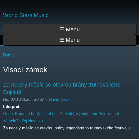
Přejít
k
World Stars Music
hlavnímu
obsahu
Hlavní menu
☰ Menu
☰ Menu
Jste zde
Domů
Visací zámek
Za necelý měsíc se otevřou brány trutnovského
Bojiště!
Ne, 07/19/2026 - 20:37
--
David Webr
Interpret:
Gogol Bordelo
The Wailers
Lucie
Pražský Výběr
Jasná Páka
Visací
zámek
Ondřej Havelka
Za necelý měsíc se otevřou brány legendárního trutnovského festivalu.