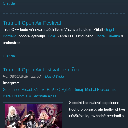
Číst dál
Za necelý měsíc se otevřou brány trutnovského Bojiště!
Trutnoff Open Air Festival
TrutnOFF bude věnován náčelníkovi Václavu Havlovi. Přiletí
Gogol
Bordello
, poprvé vystoupí
Lucie
. Zahrají i Plastici nebo
Ondřej Havelka
s
orchestrem
Číst dál
Trutnoff Open Air Festival
Trutnoff Open Air festival den třetí
Po, 09/01/2025 - 22:53
--
David Webr
Interpret:
Girlschool
,
Visací zámek
,
Pražský Výběr
,
Dunaj
,
Michal Prokop Trio
,
Bára Hrzánová & Bachtale Apsa
Sobotní festivalové odpoledne
trochu propršelo, ale hudby chtivé
návštěvníky rozhodně neodradilo.