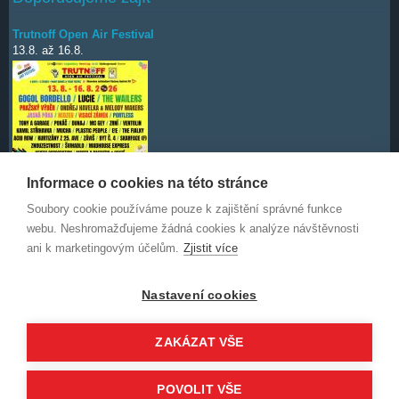
Trutnoff Open Air Festival
13.8.
až
16.8.
Informace o cookies na této stránce
Soubory cookie používáme pouze k zajištění správné funkce
Deep Purple
7.10.
webu. Neshromažďujeme žádná cookies k analýze návštěvnosti
ani k marketingovým účelům.
Zjistit více
Nastavení cookies
ZAKÁZAT VŠE
© 2014-2026 WorldStars.eu a uvedení autoři. Obsah není povoleno
POVOLIT VŠE