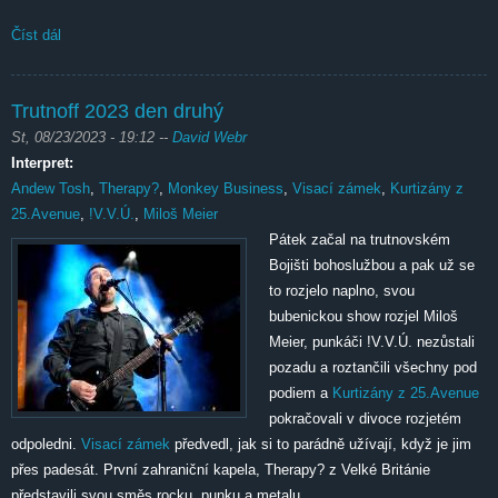
Číst dál
Trutnoff Open Air se vrátil zpět na trutnovské Bojiště
Trutnoff 2023 den druhý
St, 08/23/2023 - 19:12
--
David Webr
Interpret:
Andew Tosh
,
Therapy?
,
Monkey Business
,
Visací zámek
,
Kurtizány z
25.Avenue
,
!V.V.Ú.
,
Miloš Meier
Pátek začal na trutnovském
Bojišti bohoslužbou a pak už se
to rozjelo naplno, svou
bubenickou show rozjel Miloš
Meier, punkáči !V.V.Ú. nezůstali
pozadu a roztančili všechny pod
podiem a
Kurtizány z 25.Avenue
pokračovali v divoce rozjetém
odpoledni.
Visací zámek
předvedl, jak si to parádně užívají, když je jim
přes padesát. První zahraniční kapela, Therapy? z Velké Británie
představili svou směs rocku, punku a metalu.