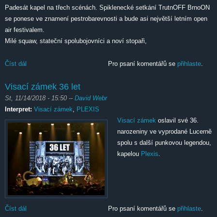
Padesát kapel na třech scénách. Spiklenecké setkání TrutnOFF BrnoON
se ponese ve znamení pestrobarevnosti a bude asi největší letním open
air festivalem.
Milé squaw, stateční spolubojovníci a noví stopaři,
Číst dál
Trutnoff-Brnoon
Pro psaní komentářů se
přihlaste
.
Visací zámek 36 let
St, 11/14/2018 - 15:50
--
David Webr
Interpret:
Visací zámek
,
PLEXIS
Visací zámek
oslavil své 36.
narozeniny ve vyprodané Lucerně
spolu s další punkovou legendou,
kapelou
Plexis
.
Číst dál
Visací zámek 36 let
Pro psaní komentářů se
přihlaste
.