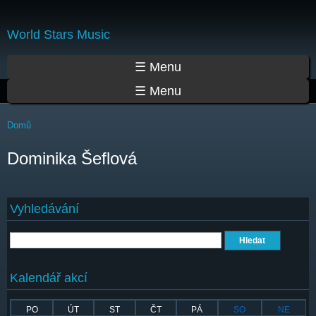
Přejít
k
World Stars Music
hlavnímu
obsahu
Hlavní menu
☰ Menu
☰ Menu
Jste zde
Domů
Dominika Šeflová
Vyhledávání
Hledat
Kalendář akcí
PO
ÚT
ST
ČT
PÁ
SO
NE