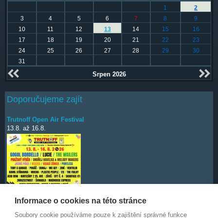
1
2
3
4
5
6
7
8
9
10
11
12
13
14
15
16
17
18
19
20
21
22
23
24
25
26
27
28
29
30
31
Srpen 2026
Doporučujeme zajít
Trutnoff Open Air Festival
13.8.
až
16.8.
Informace o cookies na této stránce
Soubory cookie používáme pouze k zajištění správné funkce
Deep Purple