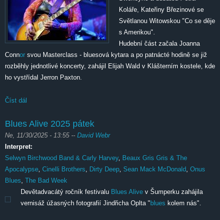
Koláře, Kateřiny Březinové se
Světlanou Witowskou "Co se děje
s Amerikou".
Hudební část začala Joanna
Conn
or
svou Masterclass - bluesová kytara a po patnácté hodině se již
rozběhly jednotlivé koncerty, zahájil Elijah Wald v Klášterním kostele, kde
ho vystřídal Jerron Paxton.
Číst dál
Blues Alive 2025 sobota
Blues Alive 2025 pátek
Ne, 11/30/2025 - 13:55
--
David Webr
Interpret:
Selwyn Birchwood Band & Carly Harvey
,
Beaux Gris Gris & The
Apocalypse
,
Cinelli Brothers
,
Dirty Deep
,
Sean Mack McDonald
,
Onus
Blues
,
The Bad Week
Devětadvacátý ročník festivalu
Blues Alive
v Šumperku zahájila
vernisáž úžasných fotografií Jindřicha Oplta "
blues
kolem nás".