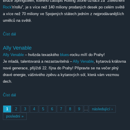
Bruce Springsteen, kterého časopis Rolling Stone označil za "ztělesnění
Rock
'n'rollu", je s více než 140 miliony prodaných desek po celém světě
a více než 70 miliony ve Spojených státech jedním z nejprodávanějších
umělců na světě.
Číst dál
Bruce Springsteen
Ally Venable
Ally Venable
– hvězda texaského
blues
-rocku míří do Prahy!
Je mladá, talentovaná a nezastavitelná –
Ally Venable
, kytarová královna
nové generace, přijíždí 22. října do Prahy! Připravte se na večer plný
dravé energie, vášnivého zpěvu a kytarových sól, která vám vezmou
dech.
Číst dál
Ally Venable
Stránky
1
2
3
4
5
6
7
8
9
…
následující ›
poslední »