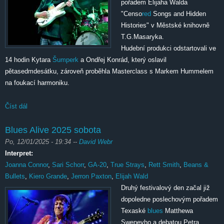
pořadem Elijaha Walda
"Censo
red
Songs and Hidden
Histories" v Městské knihovně
T.G.Masaryka.
Hudební produkci odstartovali ve
14 hodin Kytara
Šumperk
a Ondřej Konrád, který oslavil
pětasedmdesátku, zároveň proběhla Masterclass s Markem Hummelem
na foukací harmoniku.
Číst dál
Blues Alive 2025 neděle
Blues Alive 2025 sobota
Po, 12/01/2025 - 19:34
--
David Webr
Interpret:
Joanna Connor
,
Sari Schorr
,
GA-20
,
True Strays
,
Rett Smith
,
Beans &
Bullets
,
Kiero Grande
,
Jerron Paxton
,
Elijah Wald
Druhý festivalový den začal již
dopoledne poslechovým pořadem
Texaské
blues
Matthewa
Sweneyho a debatou Petra