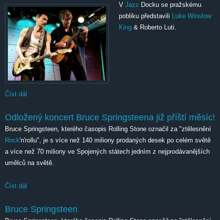
V
Jazz
Docku se pražskému
pobliku představili
Luke Winslow
King
& Roberto Luti.
Číst dál
Luke Winslow King & Roberto Luti
Odložený koncert Bruce Springsteena již příští měsíc!
Bruce Springsteen, kterého časopis Rolling Stone označil za "ztělesnění
Rock
'n'rollu", je s více než 140 miliony prodaných desek po celém světě
a více než 70 miliony ve Spojených státech jedním z nejprodávanějších
umělců na světě.
Číst dál
Odložený koncert Bruce Springsteena již příští měsíc!
Bruce Springsteen