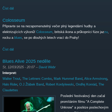
Číst dál
Band of Heysek, Domalis & Oralis
Colosseum
Připravte se na nezapomenutelný večer plný legendární hudby a
elektrizujících výkonů!
Colosseum
, britská ikona a průkopníci fúze jaz
zu
,
rocku a
blues
, se po dlouhých letech vrací do Prahy!
Číst dál
Colosseum
Blues Alive 2025 neděle
St, 12/03/2025 - 20:07
--
David Webr
Interpret:
Walter Trout
,
The Lettners Combo
,
Mark Hummel Band
,
Alice Armstrong
,
Halo Rider
,
O.J.Žlábek Band
,
Robert Kordylewski
,
Ondřej Konrád
,
The
Claudettes
Poslední festivalový den začal
promítáním filmu "A Complete
Unknow" a posléze poslechovým