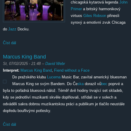
chicagská kytarová legenda
John
Primer
a britský harmonikový
virtuos
Giles Robson
přinesli
syrový a emotivní zvuk Chicaga
do
Jazz
Docku.
Číst dál
John Primer & Giles Robson
Marcus King Band
St, 07/02/2025 - 21:48
--
David Webr
Interpret:
Marcus King Band
,
Fiend without a Face
Do pražského klubu
Lucerna
Music Bar, zavítal americký bluesman
Marcus King se svým Bandem. Do Če
ska
dorazil vů
bec
poprvé a
byla to pořádná bluesová nálož. Téměř dvě hodiny trvající set skladeb,
kdy se jednotliví muzikanti skvěle doplňovali, střídali se v solech a
odváděli sakra dobrou muzikantskou práci a publikum je tlačilo neustále
dopředu bouřlivými potlesky.
Číst dál
Marcus King Band