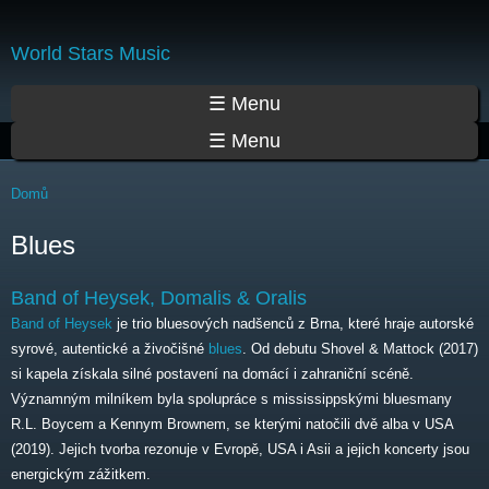
Přejít
k
World Stars Music
hlavnímu
obsahu
Hlavní menu
☰ Menu
☰ Menu
Jste zde
Domů
Blues
Band of Heysek, Domalis & Oralis
Band of Heysek
je trio bluesových nadšenců z Brna, které hraje autorské
syrové, autentické a živočišné
blues
. Od debutu Shovel & Mattock (2017)
si kapela získala silné postavení na domácí i zahraniční scéně.
Významným milníkem byla spolupráce s mississippskými bluesmany
R.L. Boycem a Kennym Brownem, se kterými natočili dvě alba v USA
(2019). Jejich tvorba rezonuje v Evropě, USA i Asii a jejich koncerty jsou
energickým zážitkem.