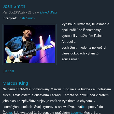
Josh Smith
Pá, 06/13/2025 - 21:09
--
David Webr
Interpret:
Josh Smith
Vynikající kytarista, bluesman a
spoluhráč Joe Bonamassy
vystoupil v pražském Paláci
Akropolis.
Josh Smith, jeden z nejlepších
bluesrockových kytaristů
současnosti.
Číst dál
Josh Smith
Marcus King
Na cenu GRAMMY nominovaný Marcus King ve své hudbě čelí bolestem
srdce, závislostem a duševnímu zdraví. Témata se chvějí pod vibratem
jeho hlasu a zpěvákův projev je zatížen výčitkami a chybami v
osamělých hotelech. Svoji kytarovou show přiveze vů
bec
poprvé do
Če
ska
, kde vystoupí 1. července v pražském
Lucerna
Music Baru.