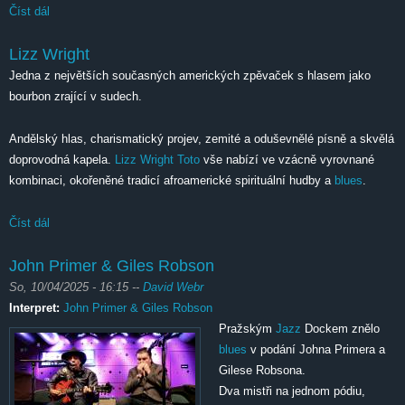
Číst dál
Blues Alive 2025 pátek
Lizz Wright
Jedna z největších současných amerických zpěvaček s hlasem jako
bourbon zrající v sudech.
Andělský hlas, charismatický projev, zemité a oduševnělé písně a skvělá
doprovodná kapela.
Lizz Wright
Toto
vše nabízí ve vzácně vyrovnané
kombinaci, okořeněné tradicí afroamerické spirituální hudby a
blues
.
Číst dál
Lizz Wright
John Primer & Giles Robson
So, 10/04/2025 - 16:15
--
David Webr
Interpret:
John Primer & Giles Robson
Pražským
Jazz
Dockem znělo
blues
v podání Johna Primera a
Gilese Robsona.
Dva mistři na jednom pódiu,