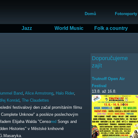
Přejít
Hlavní menu
k
Domů
Fotoreporty
hlavnímu
obsahu
Jazz
World Music
Folk a country
Doporučujeme
zajít
Trutnoff Open Air
Festival
13.8.
až
16.8.
Hummel Band
,
Alice Armstrong
,
Halo Rider
,
řej Konrád
,
The Claudettes
slední festivalový den začal promítáním filmu
 Complete Unknow" a posléze poslechovým
řadem Elijaha Walda "Censo
red
Songs and
dden Histories" v Městské knihovně
G.Masaryka.