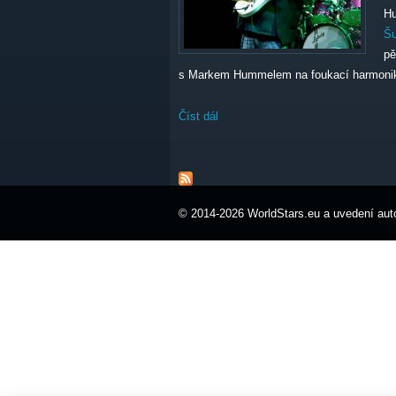
Hu
Š
pě
s Markem Hummelem na foukací harmoni
Číst dál
Blues Alive 2025 neděle
© 2014-2026 WorldStars.eu a uvedení auto