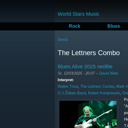
World Stars Music
Rock
Blues
Jste zde
Domů
The Lettners Combo
Blues Alive 2025 neděle
St, 12/03/2025 - 20:07
--
David Webr
Interpret:
Walter Trout
,
The Lettners Combo
,
Mark 
O.J.Žlábek Band
,
Robert Kordylewski
,
Ond
Po
"A
po
Hi
T.