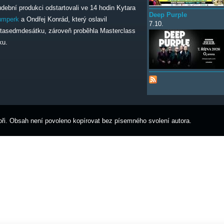
dební produkci odstartovali ve 14 hodin Kytara
Deep Purple
umperk
a Ondřej Konrád, který oslavil
7.10.
tasedmdesátku, zároveň proběhla Masterclass
ku.
ři. Obsah není povoleno kopírovat bez písemného svolení autora.