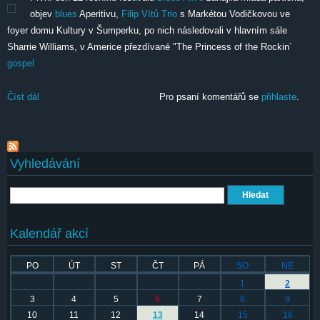
objev
blues
Aperitivu,
Filip Vítů Trio
s Markétou Vodičkovou ve
foyer domu Kultury v Šumperku, po nich následovali v hlavním sále
Sharrie Williams, v Americe přezdívané "The Princess of the Rockin´
gospel
Číst dál
BluesAlive - čtvrtek
Pro psaní komentářů se
přihlaste
.
Vyhledávání
Hledat
Kalendář akcí
PO
ÚT
ST
ČT
PÁ
SO
NE
1
2
3
4
5
6
7
8
9
10
11
12
13
14
15
16