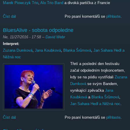
Marek Piowczyk Trio
,
Alo Trio Band
a divoká partička z Francie
Číst dál
BluesAlive - sobota večer
Pro psaní komentářů se
přihlaste
.
BluesAlive - sobota odpoledne
Ne, 11/27/2016 - 17:58
--
David Webr
Interpret:
Zuzana Dumková
,
Jana Koubková
,
Blanka Šrůmová
,
Jan Sahara Hedl a
Něžná noc
Třetí a poslední den festivalu
začal odpoledním trojkoncertem,
kdy se na pódiu vystřídali
Zuzana
Dumková
se svým Bandem,
vynikající zpěvačka
Jana
Koubková
a
Blanka Šrůmová
,
Jan Sahara Hedl a Něžná noc
.
Číst dál
BluesAlive - sobota odpoledne
Pro psaní komentářů se
přihlaste
.