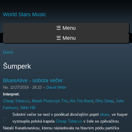
Přejít
k
World Stars Music
hlavnímu
obsahu
Hlavní menu
☰ Menu
☰ Menu
Jste zde
Domů
Šumperk
BluesAlive - sobota večer
Ne, 11/27/2016 - 18:22
--
David Webr
Interpret:
Cheap Tobacco
,
Marek Piowczyk Trio
,
Alo Trio Band
,
Dirty Deep
,
John
Fairhurst
,
Nikki Hill
Sobotní večer se nesl v poněkud divočejším pojetí
blues
, ve foayer
vystoupila polská kapela
Cheap Tobacco
v čele se zpěvačkou
Natalií Kwiatkowskou, kterou následovala na hlavním pódiu partička