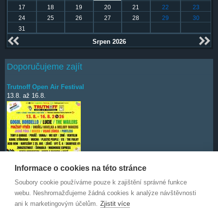
17
18
19
20
21
22
23
24
25
26
27
28
29
30
31
Srpen 2026
Doporučujeme zajít
Trutnoff Open Air Festival
13.8.
až
16.8.
Informace o cookies na této stránce
Soubory cookie používáme pouze k zajištění správné funkce
Deep Purple
7.10.
webu. Neshromažďujeme žádná cookies k analýze návštěvnosti
ani k marketingovým účelům.
Zjistit více