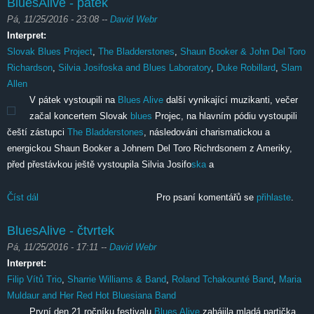
BluesAlive - pátek
Pá, 11/25/2016 - 23:08
--
David Webr
Interpret:
Slovak Blues Project
,
The Bladderstones
,
Shaun Booker & John Del Toro
Richardson
,
Silvia Josifoska and Blues Laboratory
,
Duke Robillard
,
Slam
Allen
V pátek vystoupili na
Blues Alive
další vynikající muzikanti, večer
začal koncertem Slovak
blues
Projec, na hlavním pódiu vystoupili
čeští zástupci
The Bladderstones
, následováni charismatickou a
energickou Shaun Booker a Johnem Del Toro Richrdsonem z Ameriky,
před přestávkou ještě vystoupila Silvia Josifo
ska
a
Číst dál
BluesAlive - pátek
Pro psaní komentářů se
přihlaste
.
BluesAlive - čtvrtek
Pá, 11/25/2016 - 17:11
--
David Webr
Interpret:
Filip Vítů Trio
,
Sharrie Williams & Band
,
Roland Tchakounté Band
,
Maria
Muldaur and Her Red Hot Bluesiana Band
První den 21 ročníku festivalu
Blues Alive
zahájila mladá partička,