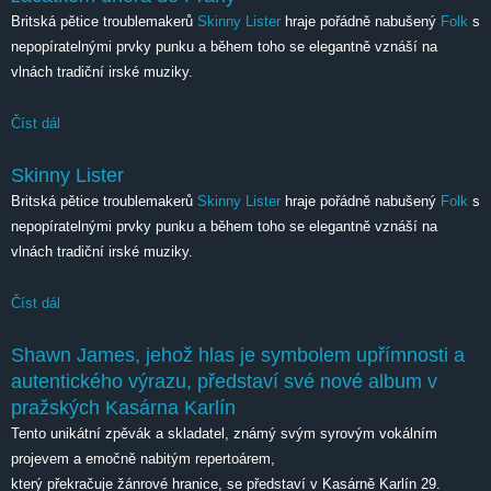
Britská pětice troublemakerů
Skinny Lister
hraje pořádně nabušený
Folk
s
nepopíratelnými prvky punku a během toho se elegantně vznáší na
vlnách tradiční irské muziky.
Číst dál
Londýnská folk-punková senzace Skinny Lister míří začátkem
února do Prahy
Skinny Lister
Britská pětice troublemakerů
Skinny Lister
hraje pořádně nabušený
Folk
s
nepopíratelnými prvky punku a během toho se elegantně vznáší na
vlnách tradiční irské muziky.
Číst dál
Skinny Lister
Shawn James, jehož hlas je symbolem upřímnosti a
autentického výrazu, představí své nové album v
pražských Kasárna Karlín
Tento unikátní zpěvák a skladatel, známý svým syrovým vokálním
projevem a emočně nabitým repertoárem,
který překračuje žánrové hranice, se představí v Kasárně Karlín 29.