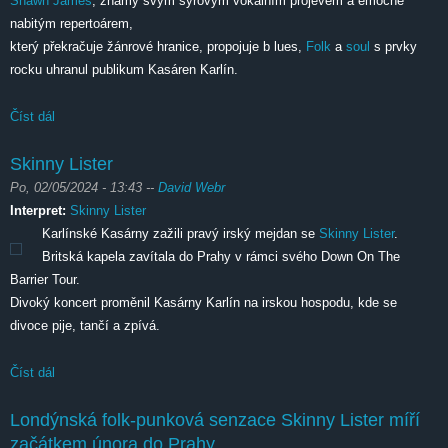
Shawn James
, známý svým syrovým vokálním projevem a emočně
nabitým repertoárem,
který překračuje žánrové hranice, propojuje b lues,
Folk
a
soul
s prvky
rocku uhranul publikum Kasáren Karlín.
Číst dál
Shawn James
Skinny Lister
Po, 02/05/2024 - 13:43
--
David Webr
Interpret:
Skinny Lister
Karlínské Kasárny zažili pravý irský mejdan se
Skinny Lister
.
Britská kapela zavítala do Prahy v rámci svého Down On The
Barrier Tour.
Divoký koncert proměnil Kasárny Karlín na irskou hospodu, kde se
divoce pije, tančí a zpívá.
Číst dál
Skinny Lister
Londýnská folk-punková senzace Skinny Lister míří
začátkem února do Prahy