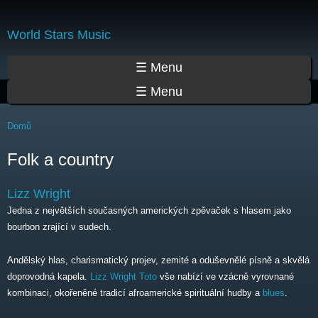
Přejít
k
World Stars Music
hlavnímu
obsahu
Hlavní menu
☰ Menu
☰ Menu
Jste zde
Domů
Folk a country
Lizz Wright
Jedna z největších současných amerických zpěvaček s hlasem jako
bourbon zrající v sudech.
Andělský hlas, charismatický projev, zemité a oduševnělé písně a skvělá
doprovodná kapela.
Lizz Wright
Toto
vše nabízí ve vzácně vyrovnané
kombinaci, okořeněné tradicí afroamerické spirituální hudby a
blues
.