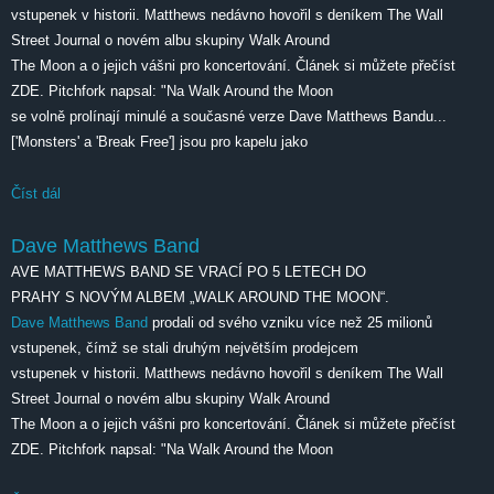
vstupenek v historii. Matthews nedávno hovořil s deníkem The Wall
Street Journal o novém albu skupiny Walk Around
The Moon a o jejich vášni pro koncertování. Článek si můžete přečíst
ZDE. Pitchfork napsal: "Na Walk Around the Moon
se volně prolínají minulé a současné verze Dave Matthews Bandu...
['Monsters' a 'Break Free'] jsou pro kapelu jako
Číst dál
DAVE MATTHEWS BAND SE VRACÍ PO 5 LETECH DO PRAHY
S NOVÝM ALBEM „WALK AROUND THE MOON“
Dave Matthews Band
AVE MATTHEWS BAND SE VRACÍ PO 5 LETECH DO
PRAHY S NOVÝM ALBEM „WALK AROUND THE MOON“.
Dave Matthews Band
prodali od svého vzniku více než 25 milionů
vstupenek, čímž se stali druhým největším prodejcem
vstupenek v historii. Matthews nedávno hovořil s deníkem The Wall
Street Journal o novém albu skupiny Walk Around
The Moon a o jejich vášni pro koncertování. Článek si můžete přečíst
ZDE. Pitchfork napsal: "Na Walk Around the Moon