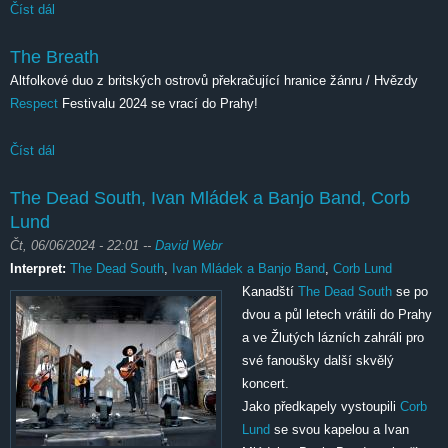
Číst dál
CocoRosie
The Breath
Altfolkové duo z britských ostrovů překračující hranice žánru / Hvězdy
Respect
Festivalu 2024 se vrací do Prahy!
Číst dál
The Breath
The Dead South, Ivan Mládek a Banjo Band, Corb
Lund
Čt, 06/06/2024 - 22:01
--
David Webr
Interpret:
The Dead South
,
Ivan Mládek a Banjo Band
,
Corb Lund
Kanadští
The Dead South
se po
dvou a půl letech vrátili do Prahy
a ve Žlutých lázních zahráli pro
své fanoušky další skvělý
koncert.
Jako předkapely vystoupili
Corb
Lund
se svou kapelou a Ivan