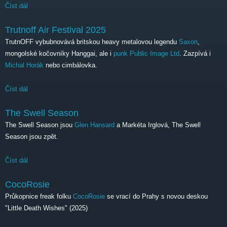
Číst dál
Lizz Wright
Trutnoff Air Festival 2025
TrutnOFF vybubnovává britskou heavy metalovou legendu
Saxon
,
mongolské kočovníky Hanggai, ale i
punk
Public Image Ltd
. Zazpívá i
Michal Horák
nebo cimbálovka.
Číst dál
Trutnoff Air Festival 2025
The Swell Season
The Swell Season jsou
Glen Hansard
a Markéta Irglová, The Swell
Season jsou zpět.
Číst dál
The Swell Season
CocoRosie
Průkopnice freak folku
CocoRosie
se vrací do Prahy s novou deskou
"Little Death Wishes" (2025)