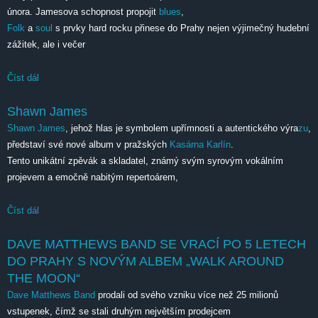
února. Jamesova schopnost propojit
blues
,
Folk
a
soul
s prvky hard rocku přinese do Prahy nejen výjimečný hudební
zážitek, ale i večer
Číst dál
Shawn James, jehož hlas je symbolem upřímnosti a autentického
výrazu, představí své nové album v pražských Kasárna Karlín
Shawn James
Shawn James
, jehož hlas je symbolem upřímnosti a autentického výra
zu
,
představí své nové album v pražských
Kasárna Karlín
.
Tento unikátní zpěvák a skladatel, známý svým syrovým vokálním
projevem a emočně nabitým repertoárem,
Číst dál
Shawn James
DAVE MATTHEWS BAND SE VRACÍ PO 5 LETECH
DO PRAHY S NOVÝM ALBEM „WALK AROUND
THE MOON“
Dave Matthews Band
prodali od svého vzniku více než 25 milionů
vstupenek, čímž se stali druhým největším prodejcem