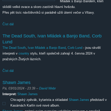
Mládek s Banjo Bandem, kteří
sklidili velké ovace a skoro zastínili hlavní hvězdu.
Přes pět tisíc návštěvníků si parádně užili úterní večer u Vltavy.
Číst dál
The Dead South, Ivan Mládek a Banjo Band, Corb Lund
The Dead South, Ivan Mládek a Banjo Band, Corb
Lund
The Dead South
,
Ivan Mládek a Banjo Band
,
Corb Lund
- jsou skvělí
interpreti v
country
stylu, kteří společně zahrají 4. června 2024 v
pražských Žlutých lázních.
Číst dál
The Dead South, Ivan Mládek a Banjo Band, Corb Lund
Shawn James
Pá, 03/01/2024 - 23:39
--
David Webr
Interpret:
Shawn James
Chicagský zpěvák, kytarista a skladatel
Shawn James
představil v
Kasárnách Karlín své nové album.