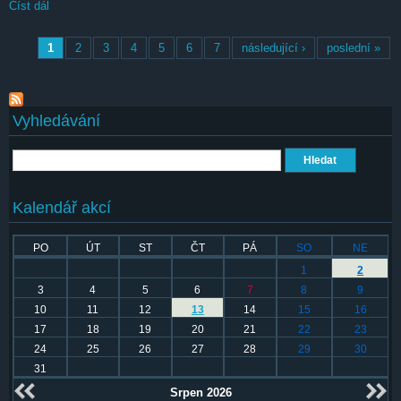
Číst dál
Dave Matthews Band
Stránky
1
2
3
4
5
6
7
následující ›
poslední »
Vyhledávání
Hledat
Kalendář akcí
PO
ÚT
ST
ČT
PÁ
SO
NE
1
2
3
4
5
6
7
8
9
10
11
12
13
14
15
16
17
18
19
20
21
22
23
24
25
26
27
28
29
30
31
Srpen 2026