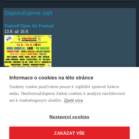
Doporučujeme zajít
Trutnoff Open Air Festival
13.8.
až
16.8.
Informace o cookies na této stránce
Soubory cookie používáme pouze k zajištění správné funkce
Deep Purple
7.10.
webu. Neshromažďujeme žádná cookies k analýze návštěvnosti
ani k marketingovým účelům.
Zjistit více
Nastavení cookies
ZAKÁZAT VŠE