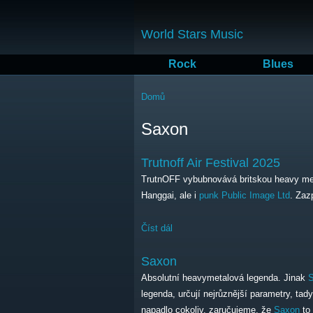
World Stars Music
Rock
Blues
Jste zde
Domů
Saxon
Trutnoff Air Festival 2025
TrutnOFF vybubnovává britskou heavy me
Hanggai, ale i
punk
Public Image Ltd
. Zaz
Číst dál
Trutnoff Air Festival 2025
Saxon
Absolutní heavymetalová legenda. Jinak
legenda, určují nejrůznější parametry, tad
napadlo cokoliv, zaručujeme, že
Saxon
to 