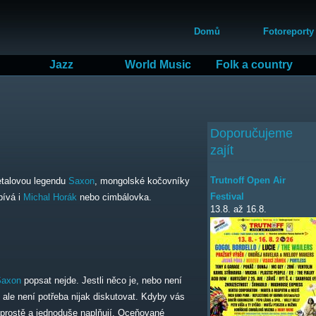
Přejít
Hlavní menu
k
Domů
Fotoreporty
hlavnímu
obsahu
Jazz
World Music
Folk a country
Doporučujeme
zajít
Trutnoff Open Air
talovou legendu
Saxon
, mongolské kočovníky
Festival
pívá i
Michal Horák
nebo cimbálovka.
13.8.
až
16.8.
Saxon
popsat nejde. Jestli něco je, nebo není
y ale není potřeba nijak diskutovat. Kdyby vás
prostě a jednoduše naplňují. Oceňované