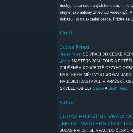
desky, tisíce odehraných koncertů, milio
stejně jako miliony zhlédnutí videoklipů. 
dokazují to na aktuální desce. Přijďte se 1
Číst dál
Saxon
Judas Priest
Judas Priest
SE VRACÍ DO ČESKÉ REP
„
Metal
MASTERS 2024“ TOUR A POTĚŠ
ZRUŠENÉM KONCERTĚ OZZYHO OSB
NA KTERÉM MĚLI VYSTUPOVAT JAKO
NA JEJICH ZASTÁVCE V PRAŽSKÉ O2 
SKVĚLÉ KAPELY
Saxon
A
Uriah Heep
.
Číst dál
Judas Priest
JUDAS PRIEST SE VRACÍ D
„METAL MASTERS 2024“ TO
JUDAS PRIEST SE VRACÍ DO ČESKÉ 