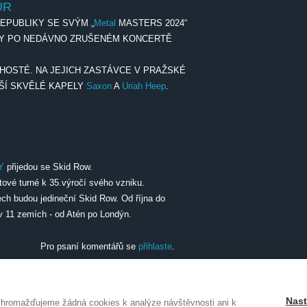
UR
EPUBLIKY SE SVÝM „
Metal
MASTERS 2024“
ŠKY PO NEDÁVNO ZRUŠENÉM KONCERTĚ
HOSTÉ. NA JEJICH ZASTÁVCE V PRAŽSKÉ
LŠÍ SKVĚLÉ KAPELY
Saxon
A
Uriah Heep
.
ČESKÉ REPUBLIKY SE SVÝM „METAL
Y
přijedou se Skid Row.
tové turné k 35.výročí svého vzniku.
ch budou jedineční Skid Row. Od října do
v 11 zemích - od Atén po Londýn.
Pro psaní komentářů se
přihlaste
.
Nast
shromažďujeme žádná cookies k analýze návštěvnosti ani k