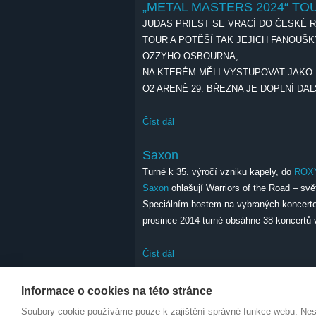
„METAL MASTERS 2024“ TO
JUDAS PRIEST SE VRACÍ DO ČESKÉ R
TOUR A POTĚŠÍ TAK JEJICH FANOU
OZZYHO OSBOURNA,
NA KTERÉM MĚLI VYSTUPOVAT JAKO 
O2 ARENĚ 29. BŘEZNA JE DOPLNÍ DA
Číst dál
JUDAS PRIEST SE VRACÍ DO 
MASTERS 2024“ TOUR
Saxon
Turné k 35. výročí vzniku kapely, do
ROX
Saxon
ohlašují Warriors of the Road – svě
Speciálním hostem na vybraných koncerte
prosince 2014 turné obsáhne 38 koncertů 
Číst dál
Saxon
Informace o cookies na této stránce
Soubory cookie používáme pouze k zajištění správné funkce webu. Ne