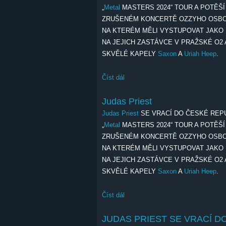
„
Metal
MASTERS 2024“ TOUR A POTĚŠ
ZRUŠENÉM KONCERTĚ OZZYHO OSB
NA KTERÉM MĚLI VYSTUPOVAT JAKO
NA JEJICH ZASTÁVCE V PRAŽSKÉ O2 
SKVĚLÉ KAPELY
Saxon
A
Uriah Heep
.
Číst dál
JUDAS PRIEST SE VRACÍ DO 
MASTERS 2024“ TOUR
Judas Priest
Judas Priest
SE VRACÍ DO ČESKÉ REP
„
Metal
MASTERS 2024“ TOUR A POTĚŠ
ZRUŠENÉM KONCERTĚ OZZYHO OSB
NA KTERÉM MĚLI VYSTUPOVAT JAKO
NA JEJICH ZASTÁVCE V PRAŽSKÉ O2 
SKVĚLÉ KAPELY
Saxon
A
Uriah Heep
.
Číst dál
Judas Priest
JUDAS PRIEST SE VRACÍ D