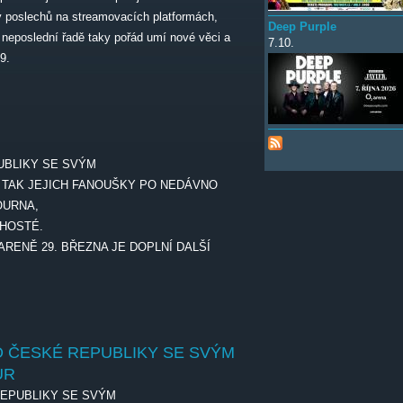
ny poslechů na streamovacích platformách,
Deep Purple
V neposlední řadě taky pořád umí nové věci a
7.10.
9.
UBLIKY SE SVÝM
Í TAK JEJICH FANOUŠKY PO NEDÁVNO
OURNA,
 HOSTÉ.
ARENĚ 29. BŘEZNA JE DOPLNÍ DALŠÍ
O ČESKÉ REPUBLIKY SE SVÝM
UR
REPUBLIKY SE SVÝM