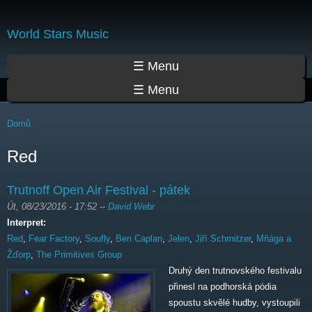
Přejít
k
World Stars Music
hlavnímu
obsahu
Hlavní menu
☰ Menu
☰ Menu
Jste zde
Domů
Red
Trutnoff Open Air Festival - pátek
Út, 08/23/2016 - 17:52
--
David Webr
Interpret:
Red
,
Fear Factory
,
Soufly
,
Ben Caplan
,
Jelen
,
Jiří Schmitzer
,
Mňága a
Žďorp
,
The Primitives Group
Druhý den trutnovského festivalu
přinesl na podhorská pódia
spoustu skvělé hudby, vystoupili