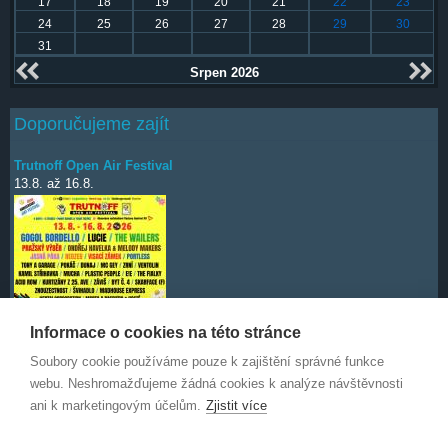
17
18
19
20
21
22
23
24
25
26
27
28
29
30
31
Srpen 2026
Doporučujeme zajít
Trutnoff Open Air Festival
13.8.
až
16.8.
Informace o cookies na této stránce
Soubory cookie používáme pouze k zajištění správné funkce
Deep Purple
7.10.
webu. Neshromažďujeme žádná cookies k analýze návštěvnosti
ani k marketingovým účelům.
Zjistit více