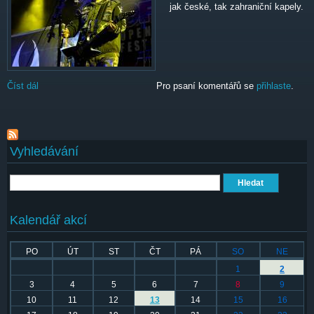
jak české, tak zahraniční kapely.
Číst dál
Trutnoff Open Air Festival - pátek
Pro psaní komentářů se
přihlaste
.
Vyhledávání
Hledat
Kalendář akcí
PO
ÚT
ST
ČT
PÁ
SO
NE
1
2
3
4
5
6
7
8
9
10
11
12
13
14
15
16