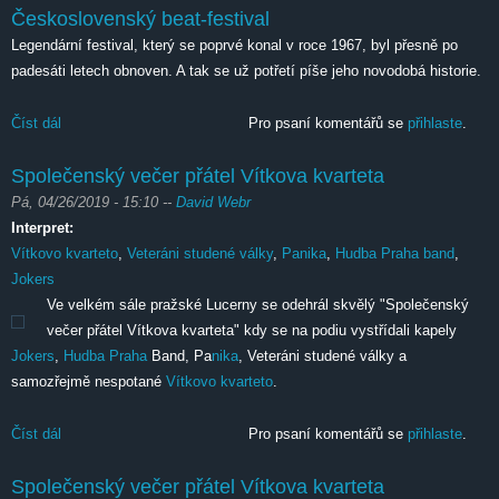
Československý beat-festival
Legendární festival, který se poprvé konal v roce 1967, byl přesně po
padesáti letech obnoven. A tak se už potřetí píše jeho novodobá historie.
Číst dál
Československý beat-festival
Pro psaní komentářů se
přihlaste
.
Společenský večer přátel Vítkova kvarteta
Pá, 04/26/2019 - 15:10
--
David Webr
Interpret:
Vítkovo kvarteto
,
Veteráni studené války
,
Panika
,
Hudba Praha band
,
Jokers
Ve velkém sále pražské Lucerny se odehrál skvělý "Společenský
večer přátel Vítkova kvarteta" kdy se na podiu vystřídali kapely
Jokers
,
Hudba Praha
Band, Pa
nika
, Veteráni studené války a
samozřejmě nespotané
Vítkovo kvarteto
.
Číst dál
Společenský večer přátel Vítkova kvarteta
Pro psaní komentářů se
přihlaste
.
Společenský večer přátel Vítkova kvarteta