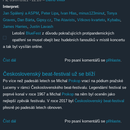
Interpret:
Jan Spálený a ASPM
,
Peter Lipa
,
Ivan Hlas
,
minus123minut
,
Tonya
Graves
,
Dan Bárta
,
Gipsy.cz
,
The Atavists
,
Vítkovo kvarteto
,
Kybabu
,
James Harries
,
Justin Lavash
Letošní
BlueFest
z důvodu pokračujících protipandemických
opatření se musel obejít bez hudebních fanoušků v místě koncertu
a tak byl vysílán online.
Číst dál
Bluefest online
Pro psaní komentářů se
přihlaste
.
Československý beat-festival už se blíží
Po více než padesáti letech se Michal
Prokop
vrací na pódium pražské
Lucerny v rámci Československého beat-festivalu. Legendární festival se
poprvé konal v roce 1967 a Michal
Prokop
na něm byl oceněn jako
nejlepší zpěvák festivalu. V roce 2017 byl
Československý beat-festival
přesně po padesáti letech obnoven.
Číst dál
Československý beat-festival už se blíží
Pro psaní komentářů se
přihlaste
.