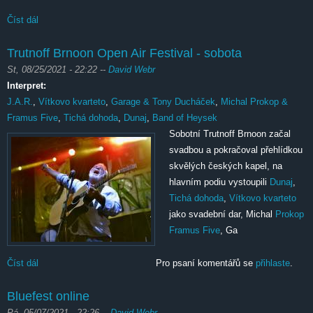
Číst dál
Hostivar Fest
Trutnoff Brnoon Open Air Festival - sobota
St, 08/25/2021 - 22:22
--
David Webr
Interpret:
J.A.R.
,
Vítkovo kvarteto
,
Garage & Tony Ducháček
,
Michal Prokop &
Framus Five
,
Tichá dohoda
,
Dunaj
,
Band of Heysek
Sobotní Trutnoff Brnoon začal
svadbou a pokračoval přehlídkou
skvělých českých kapel, na
hlavním podiu vystoupili
Dunaj
,
Tichá dohoda
,
Vítkovo kvarteto
jako svadební dar, Michal
Prokop
Framus Five
, Ga
Číst dál
Trutnoff Brnoon Open Air Festival - sobota
Pro psaní komentářů se
přihlaste
.
Bluefest online
Pá, 05/07/2021 - 22:26
--
David Webr