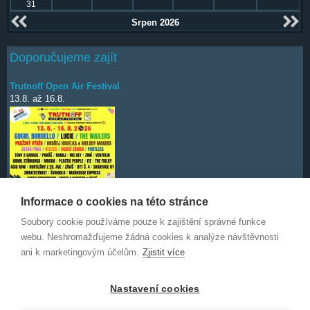
31
Srpen 2026
Doporučujeme zajít
Trutnoff Open Air Festival
13.8.
až
16.8.
Informace o cookies na této stránce
Soubory cookie používáme pouze k zajištění správné funkce
Deep Purple
7.10.
webu. Neshromažďujeme žádná cookies k analýze návštěvnosti
ani k marketingovým účelům.
Zjistit více
Nastavení cookies