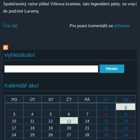
Společenský večer přátel Vítkova kvarteta, tato legendární párty, se vrací
do pražské Lucerny.
Číst dál
Společenský večer přátel Vítkova kvarteta
Pro psaní komentářů se
přihlaste
.
Vyhledávání
Hledat
Kalendář akcí
PO
ÚT
ST
ČT
PÁ
SO
NE
1
2
3
4
5
6
7
8
9
10
11
12
13
14
15
16
17
18
19
20
21
22
23
24
25
26
27
28
29
30