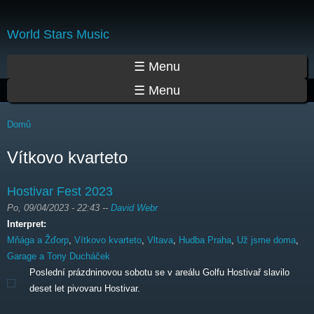
Přejít
k
World Stars Music
hlavnímu
obsahu
Hlavní menu
☰ Menu
☰ Menu
Jste zde
Domů
Vítkovo kvarteto
Hostivar Fest 2023
Po, 09/04/2023 - 22:43
--
David Webr
Interpret:
Mňága a Žďorp
,
Vítkovo kvarteto
,
Vltava
,
Hudba Praha
,
Už jsme doma
,
Garage a Tony Ducháček
Poslední prázdninovou sobotu se v areálu Golfu Hostivař slavilo
deset let pivovaru Hostivar.