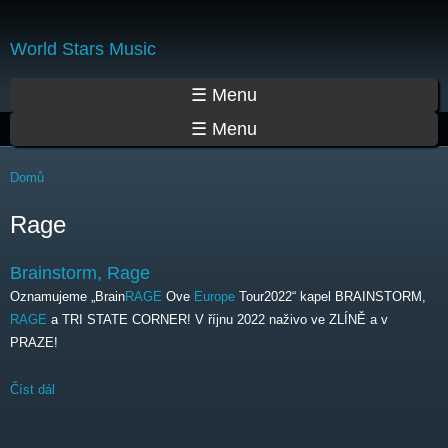
Přejít
k
World Stars Music
hlavnímu
obsahu
Hlavní menu
☰ Menu
☰ Menu
Jste zde
Domů
Rage
Brainstorm, Rage
Oznamujeme „Brain
RAGE
Ove
Europe
Tour2022“ kapel BRAINSTORM,
RAGE
a TRI STATE CORNER! V říjnu 2022 naživo ve ZLÍNĚ a v
PRAZE!
Číst dál
Brainstorm, Rage