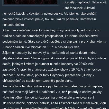
dospělý, například. Nebo když
jste fanoušek kultovní
německé kapely a čekáte na novou desku. Ale stejně, jako druhák
nakonec získá volební právo, tak se i každý příznivec Rammstein
nakonec dočkal.
Album se skutečně povedlo, všechny tři vydané singly jedou v duchu
tradice a dalo se samozřejmě předpokládat, že Němci úspěch stvrdí
podpůrným turné. Stalo se a dvě návštěvy si připravili i pro Prahu, kde na
Sinobo Stadionu ve Vršovicích 16.7. a následující den.
Zájem o koncerty byl obrovský a musíte mít už sakra dobré jméno,
abyste svatostánek Slavie vyprodali dvakrát po sobě. Místo bylo zvolené
dobře, jediným limitem je nutnost ukončit koncerty ve 22:00 kvůli
zástavbě. V praxi to znamenalo začátek show v 19:40. A s německou
přesností se tak stalo, první tóny Haydnovy předtočené „Hudby k
ohňostrojům“ se stadiónem rozezněly podle plánu.
Jasná obloha letního podvečera pyrotechnickým efektům příliš nepřeje,
naštěstí toho mají Němci k nabídnutí víc, než petardy a ohnivé jazyky.
Novinku během koncertu rozebrali na prvočinitele a věnovali se jí
skutečně hodně, dokonce natolik, že to zaskočilo fans v mém okolí, kteří
se dožadovali taky nějakých léty prověřených fláků. V první půlce večera