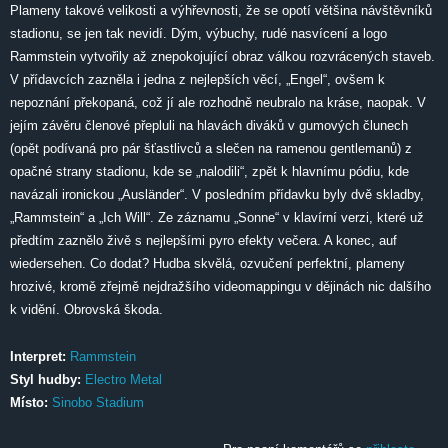
Plameny takové velikosti a výhřevnosti, že se opotí většina návštěvníků
stadionu, se jen tak nevidí. Dým, výbuchy, rudé nasvícení a logo
Rammstein vytvořily až znepokojující obraz válkou rozvrácených staveb.
V přídavcích zazněla i jedna z nejlepších věcí, „Engel“, ovšem k
nepoznání překopaná, což jí ale rozhodně neubralo na kráse, naopak. V
jejím závěru členové přepluli na hlavách diváků v gumových člunech
(opět podívaná pro pár šťastlivců a slečen na ramenou gentlemanů) z
opačné strany stadionu, kde se „nalodili“, zpět k hlavnímu pódiu, kde
navázali ironickou „Ausländer“. V posledním přídavku byly dvě skladby,
„Rammstein“ a „Ich Will“. Ze záznamu „Sonne“ v klavírní verzi, které už
předtím zaznělo živě s nejlepšími pyro efekty večera. A konec, auf
wiedersehen. Co dodat? Hudba skvělá, ozvučení perfektní, plameny
hrozivé, kromě zřejmě nejdražšího videomappingu v dějinách nic dalšího
k vidění. Obrovská škoda.
Interpret:
Rammstein
Styl hudby:
Electro Metal
Místo:
Sinobo Stadium