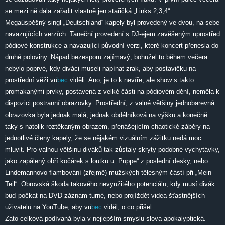
se mezi ně dala zařadit vlastně jen stařičká „Links 2,3,4“.
Megaúspěšný singl „Deutschland“ kapely byl provedený ve dvou, na sebe
navazujících verzích. Taneční provedení s DJ-ejem zavěšeným uprostřed
pódiové konstrukce a navazující původní verzi, které koncert přenesla do
druhé poloviny. Nápad bezesporu zajímavý, bohužel to během večera
nebylo poprvé, kdy diváci museli napínat zrak, aby postavičku na
prostřední věži vů
bec
viděli. Ano, je to k nevíře, ale show s takto
promakanými prvky, postavená z velké části na pódiovém dění, neměla k
dispozici postranní obrazovky. Prostřední, z valné většiny jednobarevná
obrazovka byla jednak malá, jednak obdélníková na výšku a konečně
taky s natolik roztěkaným obrazem, přenášejícím chaotické záběry na
jednotlivé členy kapely, že se nějakém vizuálním zážitku nedá moc
mluvit. Pro valnou většinu diváků tak zůstaly skryty podobné vychytávky,
jako zapálený obří kočárek s loutku u „Puppe“ z poslední desky, nebo
Lindemannovo flambování (zřejmě) mužských tělesným částí při „Mein
Teil“. Obrovská škoda takového nevyužitého potenciálu, kdy musí divák
buď počkat na DVD záznam turné, nebo projíždět videa šťastnějších
uživatelů na YouTube, aby vů
bec
viděl, o co přišel.
Zato celková podívaná byla v nejlepším smyslu slova apokalyptická.