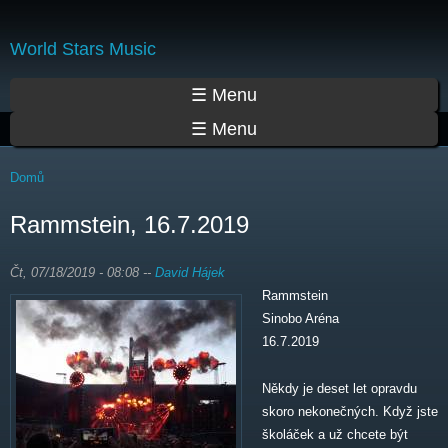
Přejít
k
World Stars Music
hlavnímu
obsahu
Hlavní menu
☰ Menu
☰ Menu
Jste zde
Domů
Rammstein, 16.7.2019
Čt, 07/18/2019 - 08:08
--
David Hájek
Rammstein
Sinobo Aréna
16.7.2019
Někdy je deset let opravdu
skoro nekonečných. Když jste
školáček a už chcete být