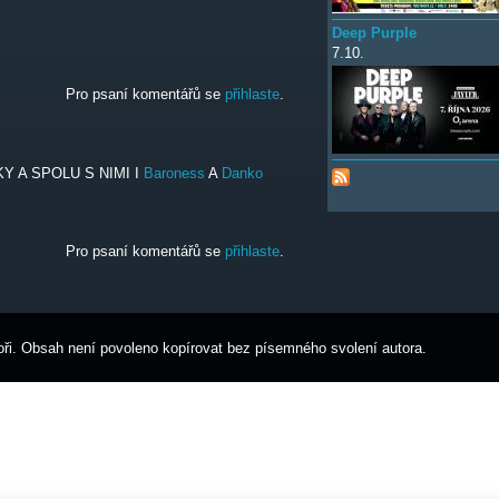
Deep Purple
7.10.
Pro psaní komentářů se
přihlaste
.
Y A SPOLU S NIMI I
Baroness
A
Danko
Pro psaní komentářů se
přihlaste
.
ři. Obsah není povoleno kopírovat bez písemného svolení autora.