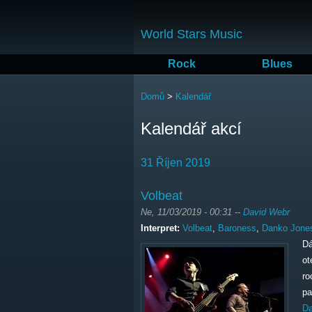
World Stars Music
Rock
Blues
Jste zde
Domů
>
Kalendář
Kalendář akcí
31 Říjen 2019
Volbeat
Ne, 11/03/2019 - 00:31
--
David Webr
Interpret:
Volbeat
,
Baroness
,
Danko Jone
Dá
ot
ro
pa
Da