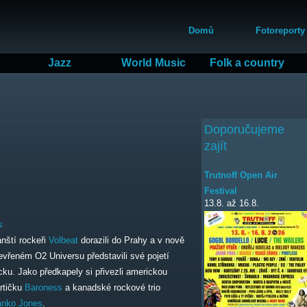
Přejít
Hlavní menu
k
Domů
Fotoreporty
hlavnímu
obsahu
Jazz
World Music
Folk a country
Doporučujeme
zajít
Trutnoff Open Air
Festival
13.8.
až
16.8.
s
nští rockeři
Volbeat
dorazili do Prahy a v nově
evřeném O2 Universu představili své pojetí
cku. Jako předkapely si přivezli americkou
rtičku
Baroness
a kanadské rockové trio
nko Jones
.