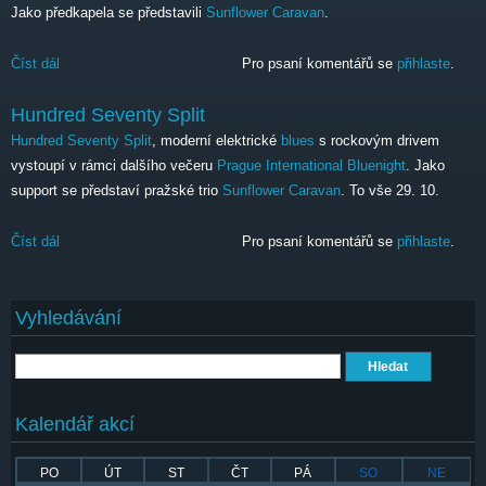
Jako předkapela se představili
Sunflower Caravan
.
Číst dál
Hundred Seventy Split
Pro psaní komentářů se
přihlaste
.
Hundred Seventy Split
Hundred Seventy Split
, moderní elektrické
blues
s rockovým drivem
vystoupí v rámci dalšího večeru
Prague International Bluenight
. Jako
support se představí pražské trio
Sunflower Caravan
. To vše 29. 10.
Číst dál
Hundred Seventy Split
Pro psaní komentářů se
přihlaste
.
Vyhledávání
Hledat
Kalendář akcí
PO
ÚT
ST
ČT
PÁ
SO
NE