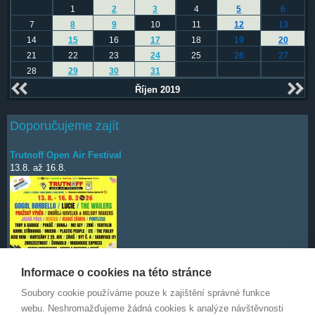
1
2
3
4
5
6
7
8
9
10
11
12
13
14
15
16
17
18
19
20
21
22
23
24
25
26
27
28
29
30
31
Říjen 2019
Doporučujeme zajít
Trutnoff Open Air Festival
13.8.
až
16.8.
Informace o cookies na této stránce
Soubory cookie používáme pouze k zajištění správné funkce
Deep Purple
7.10.
webu. Neshromažďujeme žádná cookies k analýze návštěvnosti