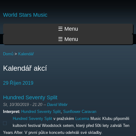
Přejít
k
World Stars Music
hlavnímu
obsahu
Hlavní menu
☰ Menu
☰ Menu
Jste zde
Domů
>
Kalendář
Kalendář akcí
29 Říjen 2019
Hundred Seventy Split
St, 10/30/2019 - 21:20
--
David Webr
Interpret:
Hundred Seventy Split
,
Sunflower Caravan
Hundred Seventy Split
v pražském
Lucerna
Music Klubu připoměli
kultovní festival Woodstock setem, který před 50ti lety zahráli Ten
Years After. V první půlce koncertu odehráli své skladby.