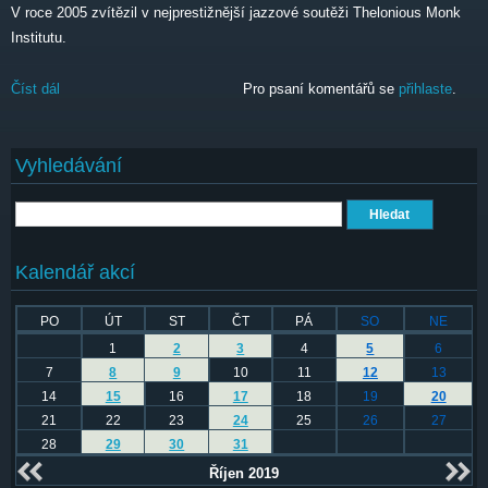
V roce 2005 zvítězil v nejprestižnější jazzové soutěži Thelonious Monk
Institutu.
Číst dál
Lage Lund Trio
Pro psaní komentářů se
přihlaste
.
Vyhledávání
Hledat
Kalendář akcí
PO
ÚT
ST
ČT
PÁ
SO
NE
1
2
3
4
5
6
7
8
9
10
11
12
13
14
15
16
17
18
19
20
21
22
23
24
25
26
27
28
29
30
31
Říjen 2019