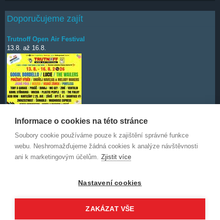
Doporučujeme zajít
Trutnoff Open Air Festival
13.8.
až
16.8.
Informace o cookies na této stránce
Soubory cookie používáme pouze k zajištění správné funkce
Deep Purple
7.10.
webu. Neshromažďujeme žádná cookies k analýze návštěvnosti
ani k marketingovým účelům.
Zjistit více
Nastavení cookies
ZAKÁZAT VŠE