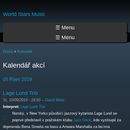
Přejít
k
World Stars Music
hlavnímu
obsahu
Hlavní menu
☰ Menu
☰ Menu
Jste zde
Domů
>
Kalendář
Kalendář akcí
05 Říjen 2019
Lage Lund Trio
St, 10/09/2019 - 18:50
--
David Webr
Interpret:
Lage Lund Trio
Norský, v New Yorku působící jazzový kytarista Lage Lund se
poprvé představil v pražském klubu
Jazz Dock
, kde vystoupil za
doprovodu Bena Streeta na basu a Anwara Marshalla za bicíma.