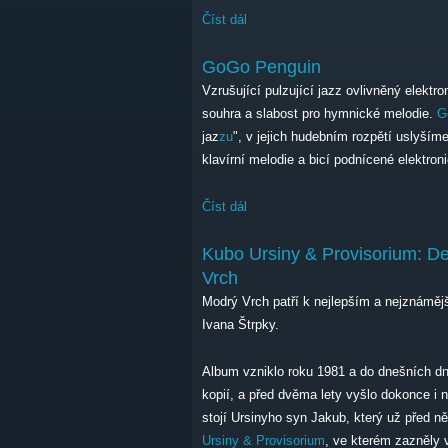
Číst dál
Butcher Brown
GoGo Penguin
Vzrušující pulzující jazz ovlivněný elektr
souhra a slabost pro hymnické melodie.
G
jaz
zu
", v jejich hudebním rozpětí uslyšíme
klavírní melodie a bicí podnícené elektro
Číst dál
GoGo Penguin
Kubo Ursiny & Provisorium: De
Vrch
Modrý Vrch patří k nejlepším a nejznámě
Ivana Štrpky.
Album vzniklo roku 1981 a do dnešních dní
kopií, a před dvěma lety vyšlo dokonce i
stojí Ursinyho syn Jakub, který už před n
Ursiny & Provisorium
, ve kterém zazněly 