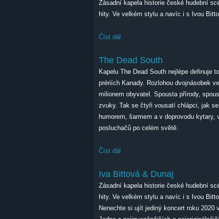
Zásadní kapela historie české hudební s
hity. Ve velkém stylu a navíc i s Ivou Bit
Číst dál
Iva Bittová & Dunaj - přidaný konc
The Dead South
Kapelu The Dead South nejlépe definuje t
prériích Kanady. Rozlohou dvojnásobek v
milionem obyvatel. Spousta přírody, spoust
zvuky. Tak se čtyři vousatí chlápci, jak se
humorem, šarmem a v doprovodu kytary, vi
posluchačů po celém světě.
Číst dál
The Dead South
Iva Bittová & Dunaj
Zásadní kapela historie české hudební s
hity. Ve velkém stylu a navíc i s Ivou Bit
Nenechte si ujít jediný koncert roku 2020 