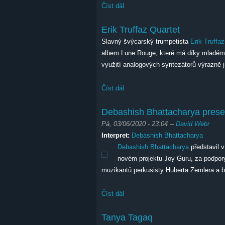
Číst dál
Jazzanova
Erik Truffaz Quartet
Slavný švýcarský trumpetista
Erik Truffaz
albem Lune Rouge, které má díky mladému
využití analogových syntezátorů výrazně j
Číst dál
Erik Truffaz Quartet
Debashish Bhattacharya prese
Pá, 03/06/2020 - 23:04
--
David Webr
Interpret:
Debashish Bhattacharya
Debashish Bhattacharya
představil v
novém projektu Joy Guru, za podpor
muzikantů perkusisty Huberta Zemlera a 
Číst dál
Debashish Bhattacharya present J
Tanya Tagaq