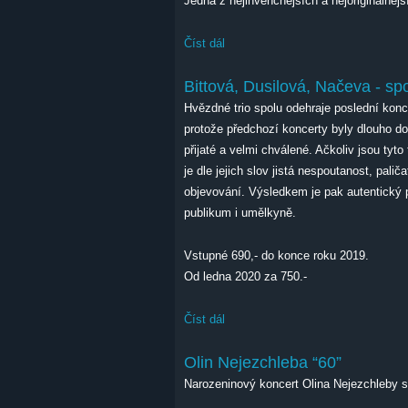
Jedna z nejinvenčnějších a nejoriginálnější
Číst dál
Iva Bittová & Dunaj
Bittová, Dusilová, Načeva - sp
Hvězdné trio spolu odehraje poslední konc
protože předchozí koncerty byly dlouho do
přijaté a velmi chválené. Ačkoliv jsou tyto
je dle jejich slov jistá nespoutanost, pali
objevování. Výsledkem je pak autentický pr
publikum i umělkyně.
Vstupné 690,- do konce roku 2019.
Od ledna 2020 za 750.-
Číst dál
Bittová, Dusilová, Načeva - spolu
Olin Nejezchleba “60”
Narozeninový koncert Olina Nejezchleby s