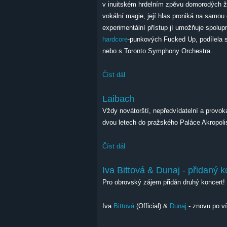
v inuitském hrdelním zpěvu domorodých 
vokální magie, její hlas proniká na samou
experimentální přístup jí umožňuje spolupr
hardcore
-punkových Fucked Up, podílela 
nebo s Toronto Symphony Orchestra.
Číst dál
Tanya Tagaq
Laibach
Vždy novátorští, nepředvídatelní a provoka
dvou letech do pražského Paláce Akropoli
Číst dál
Laibach
Iva Bittová & Dunaj - přidaný k
Pro obrovský zájem přidán druhý koncert!
Iva
Bittová
(Official) &
Dunaj
- znovu po ví