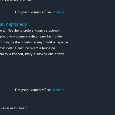
ch kapel 80. a 90. let
Pro psaní komentářů se
přihlaste
.
olu naposledy
erty. Neváhejte proto s koupí vstupenek,
předu vyprodané a kritiky i publikem vřele
 tři divy české hudební scény rozdílné, spojuje
čatost dělat si věci po svém a touha po
ojev a koncert, který si užívají obě strany -
 naposledy
Pro psaní komentářů se
přihlaste
.
 celou řadou hostů.