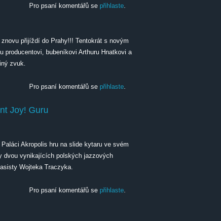
Pro psaní komentářů se
přihlaste
.
znovu přijíždí do Prahy!!! Tentokrát s novým
 producentovi, bubeníkovi Arthuru Hnatkovi a
iný zvuk.
Pro psaní komentářů se
přihlaste
.
nt Joy! Guru
 Paláci Akropolis hru na slide kytaru ve svém
y dvou vynikajících polských jazzových
basisty Wojteka Traczyka.
oy! Guru
Pro psaní komentářů se
přihlaste
.