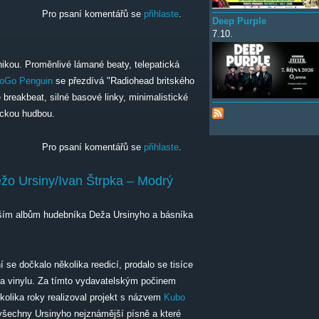
Pro psaní komentářů se
přihlaste
.
Deep Purple
7.10.
onikou. Proměnlivé lámané beaty, telepatická
oGo Penguin
se přezdívá "Radiohead britského
 breakbeat, silné basové linky, minimalistické
nickou hudbou.
Pro psaní komentářů se
přihlaste
.
žo Ursiny/Ivan Štrpka –⁠ Modrý
jším albům hudebníka Deža Ursinyho a básníka
 se dočkalo několika reedicí, prodalo se tisíce
 na vinylu. Za tímto vydavatelským počinem
ěkolika roky realizoval projekt s názvem
Kubo
všechny Ursinyho nejznámější písně a které