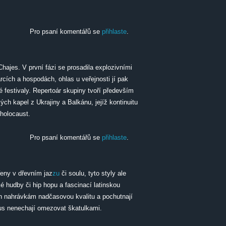
rsiny/Ivan Štrpka –⁠ Modrý Vrch
Pro psaní komentářů se
přihlaste
.
hajes. V první fázi se prosadila explozivními
cích a hospodách, ohlas u veřejnosti jí pak
 festivaly. Repertoár skupiny tvoří především
ch kapel z Ukrajiny a Balkánu, jejíž kontinuitu
 holocaust.
Pro psaní komentářů se
přihlaste
.
eny v dřevním jaz
zu
či soulu, tyto styly ale
é hudby či hip hopu a fascinací latinskou
ch nahrávkám nadčasovou kvalitu a pochutnají
vkus nenechají omezovat škatulkami.