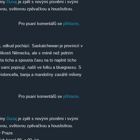
cény
Dunaj
je zpět s novými písněmi i svými
tovou, světovou zpěvačkou a houslistkou.
ert
Pro psaní komentářů se
přihlaste
.
o, odkud pochází. Saskatchewan je provincií v
elikosti Německa, ale s méně než jedním
a ticha a spousta času na to naplnit ticho
 sami popisují, našli ve folku a bluegrassu. S
oloncella, banja a mandolíny zasáhli miliony
Pro psaní komentářů se
přihlaste
.
cény
Dunaj
je zpět s novými písněmi i svými
tovou, světovou zpěvačkou a houslistkou.
v Praze.