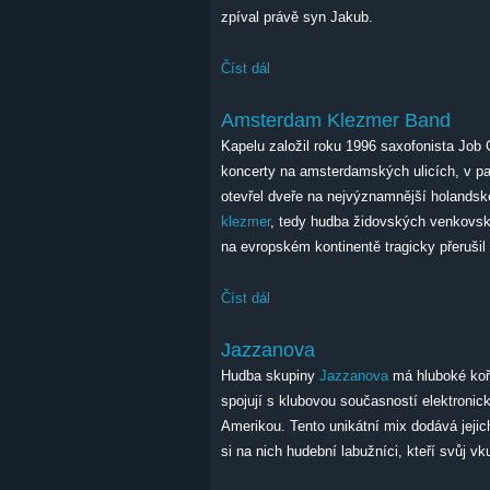
zpíval právě syn Jakub.
Číst dál
Kubo Ursiny & Provisorium: Dežo U
Amsterdam Klezmer Band
Kapelu založil roku 1996 saxofonista Job C
koncerty na amsterdamských ulicích, v par
otevřel dveře na nejvýznamnější holandské
klezmer
, tedy hudba židovských venkovský
na evropském kontinentě tragicky přerušil
Číst dál
Amsterdam Klezmer Band
Jazzanova
Hudba skupiny
Jazzanova
má hluboké koř
spojují s klubovou současností elektronick
Amerikou. Tento unikátní mix dodává jeji
si na nich hudební labužníci, kteří svůj 