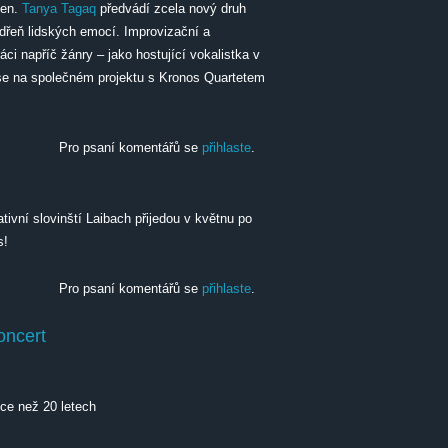
žen.
Tanya Tagaq
předvádí zcela nový druh
 dřeň lidských emocí. Improvizační a
áci napříč žánry – jako hostující vokalistka v
se na společném projektu s Kronos Quartetem
Pro psaní komentářů se
přihlaste
.
tivní slovinští Laibach přijedou v květnu po
s!
Pro psaní komentářů se
přihlaste
.
oncert
ce než 20 letech