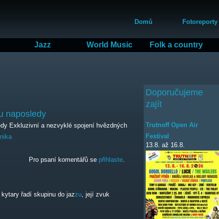
Přejít
Hlavní menu
k
Domů
Fotoreporty
hlavnímu
obsahu
Jazz
World Music
Folk a country
Doporučujeme
zajít
lu naposledy
Trutnoff Open Air
dy Exkluzivní a nezvyklé spojení hvězdných
Festival
nika
13.8.
až
16.8.
aposledy
Pro psaní komentářů se
přihlaste
.
kytary řadí skupinu do jaz
zu
, její zvuk