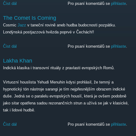
Číst dál
Alash
Pro psaní komentářů se
přihlaste
.
The Comet Is Coming
Cosmic
Jazz
v taneční rovině aneb hudba budocnosti pozpátku.
Londýnská postjazzová hvězda poprvé v Čechách!!
Číst dál
The Comet Is Coming
Pro psaní komentářů se
přihlaste
.
Lakha Khan
Indická klasika i transovní rituály z pravlasti evropských Romů.
Virtuozní houslista Yehudi Menuhin kdysi prohlásil, že temný a
hypnotický tón nástroje sarangi je tím nejpřesnějším obrazem indické
duše. Jedná se o paralelu evropských houslí, která je ovšem podobně
jako sitar opatřena sadou rezonančních strun a užívá se jak v klasické,
tak i lidové hudbě.
Číst dál
Lakha Khan
Pro psaní komentářů se
přihlaste
.