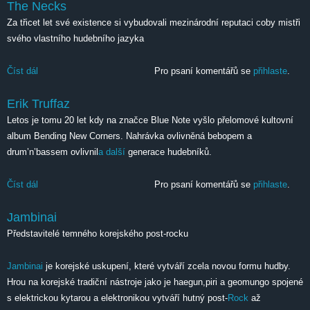
The Necks
Za třicet let své existence si vybudovali mezinárodní reputaci coby mistři
svého vlastního hudebního jazyka
Číst dál
The Necks
Pro psaní komentářů se
přihlaste
.
Erik Truffaz
Letos je tomu 20 let kdy na značce Blue Note vyšlo přelomové kultovní
album Bending New Corners. Nahrávka ovlivněná bebopem a
drum’n’bassem ovlivnil
a další
generace hudebníků.
Číst dál
Erik Truffaz
Pro psaní komentářů se
přihlaste
.
Jambinai
Představitelé temného korejského post-rocku
Jambinai
je korejské uskupení, které vytváří zcela novou formu hudby.
Hrou na korejské tradiční nástroje jako je haegun,piri a geomungo spojené
s elektrickou kytarou a elektronikou vytváří hutný post-
Rock
až