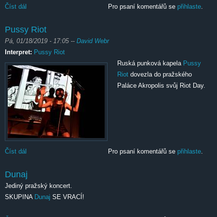
Číst dál
Dunaj
Pro psaní komentářů se
přihlaste
.
Pussy Riot
Pá, 01/18/2019 - 17:05
--
David Webr
Interpret:
Pussy Riot
Ruská punková kapela
Pussy
Riot
dovezla do pražského
Paláce Akropolis svůj Riot Day.
Číst dál
Pussy Riot
Pro psaní komentářů se
přihlaste
.
Dunaj
Jediný pražský koncert.
SKUPINA
Dunaj
SE VRACÍ!