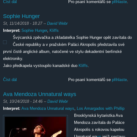
Číst dál
Dunaj
Pro psaní komentářů se
přihlaste
.
Sophie Hunger
St, 11/14/2018 - 18:27
--
David Webr
Interpret:
Sophie Hunger
,
Kliffs
Švýcarská zpěvačka a zkladatelka Sophie Hunger opět zavítala do
České republiky a v pražském Paláci Akropolis představila své
první čistě anglické album, natočené ve stylu dekadentní berlínské
elektroniky.
Jako předkapela vystoupilo kanadské duo
Kliffs
.
Číst dál
Sophie Hunger
Pro psaní komentářů se
přihlaste
.
Ava Mendoza Unnatural ways
St, 10/24/2018 - 14:46
--
David Webr
Interpret:
Ava Mendoza Unnatural ways
,
Los Amargados with Phillip
Brooklynská kytaristka Ava
Mendoza zavítala do Paláce
Akropolis s rokovou kapelou
Unnatural wa
ys
jejíž sestavu