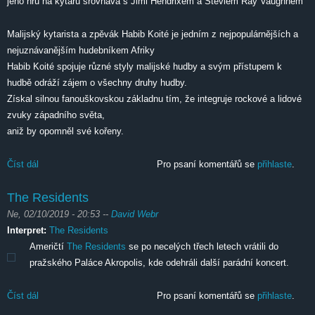
jeho hru na kytaru srovnává s Jimi Hendrixem a Steviem Ray Vaughnem
Malijský kytarista a zpěvák Habib Koité je jedním z nejpopulárnějších a
nejuznávanějším hudebníkem Afriky
Habib Koité spojuje různé styly malijské hudby a svým přístupem k
hudbě odráží zájem o všechny druhy hudby.
Získal silnou fanouškovskou základnu tím, že integruje rockové a lidové
zvuky západního světa,
aniž by opomněl své kořeny.
Číst dál
Habib Koité
Pro psaní komentářů se
přihlaste
.
The Residents
Ne, 02/10/2019 - 20:53
--
David Webr
Interpret:
The Residents
Američtí
The Residents
se po necelých třech letech vrátili do
pražského Paláce Akropolis, kde odehráli další parádní koncert.
Číst dál
The Residents
Pro psaní komentářů se
přihlaste
.