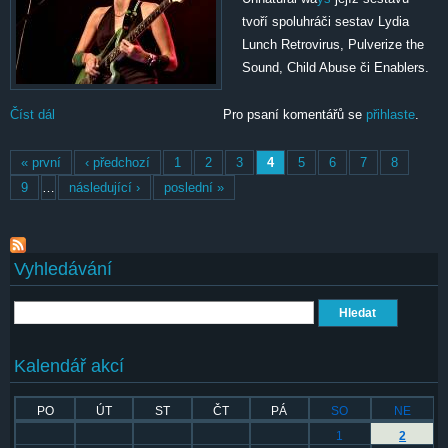
tvoří spoluhráči sestav Lydia
Lunch Retrovirus, Pulverize the
Sound, Child Abuse či Enablers.
Číst dál
Ava Mendoza Unnatural ways
Pro psaní komentářů se
přihlaste
.
Stránky
« první
‹ předchozí
1
2
3
4
5
6
7
8
9
…
následující ›
poslední »
Vyhledávání
Hledat
Kalendář akcí
PO
ÚT
ST
ČT
PÁ
SO
NE
1
2