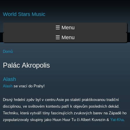
Přejít
k
World Stars Music
hlavnímu
obsahu
Hlavní menu
☰ Menu
☰ Menu
Jste zde
Domů
Palác Akropolis
Alash
Alash
se vrací do Prahy!
Drsný hrdelní zpěv byl v centru Asie po staletí praktikovanou tradiční
disciplinou, ve světovém kontextu patří k objevům posledních dekád.
Techniku, která vytváří tóny fascinujících zvukových barev na Západě ho
zpopularizovaly skupiny jako Huun Huur Tu či Albert Kuvezin &
Yat-Kha
.