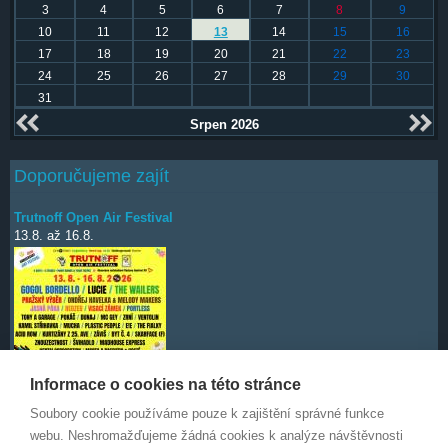
3
4
5
6
7
8
9
10
11
12
13
14
15
16
17
18
19
20
21
22
23
24
25
26
27
28
29
30
31
Srpen 2026
Doporučujeme zajít
Trutnoff Open Air Festival
13.8.
až
16.8.
Informace o cookies na této stránce
Soubory cookie používáme pouze k zajištění správné funkce
Deep Purple
7.10.
webu. Neshromažďujeme žádná cookies k analýze návštěvnosti