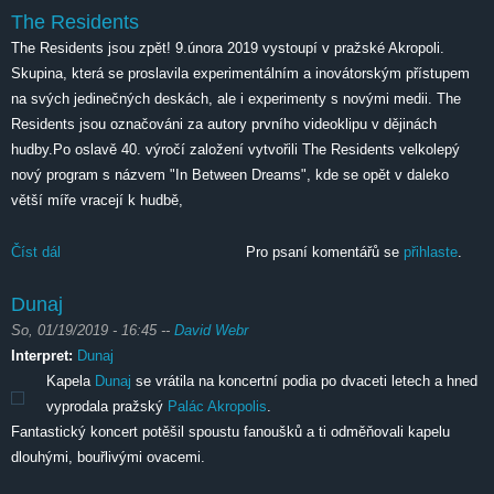
The Residents
The Residents jsou zpět! 9.února 2019 vystoupí v pražské Akropoli.
Skupina, která se proslavila experimentálním a inovátorským přístupem
na svých jedinečných deskách, ale i experimenty s novými medii. The
Residents jsou označováni za autory prvního videoklipu v dějinách
hudby.Po oslavě 40. výročí založení vytvořili The Residents velkolepý
nový program s názvem "In Between Dreams", kde se opět v daleko
větší míře vracejí k hudbě,
Číst dál
The Residents
Pro psaní komentářů se
přihlaste
.
Dunaj
So, 01/19/2019 - 16:45
--
David Webr
Interpret:
Dunaj
Kapela
Dunaj
se vrátila na koncertní podia po dvaceti letech a hned
vyprodala pražský
Palác Akropolis
.
Fantastický koncert potěšil spoustu fanoušků a ti odměňovali kapelu
dlouhými, bouřlivými ovacemi.