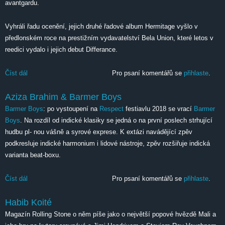
avantgardu.
Vyhráli řadu ocenění, jejich druhé řadové album Hermitage vyšlo v
předlonském roce na prestižním vydavatelství Bela Union, které letos v
reedici vydalo i jejich debut Differance.
Číst dál
Jambinai
Pro psaní komentářů se
přihlaste
.
Aziza Brahim & Barmer Boys
Barmer Boys
: po vystoupení na
Respect
festiavlu 2018 se vrací
Barmer
Boys
. Na rozdíl od indické klasiky se jedná o na první poslech strhující
hudbu pl- nou vášně a syrové exprese. K extázi navádějící zpěv
podkresluje indické harmonium i lidové nástroje, zpěv rozšiřuje indická
varianta beat-boxu.
Číst dál
Aziza Brahim & Barmer Boys
Pro psaní komentářů se
přihlaste
.
Habib Koité
Magazín Rolling Stone o něm píše jako o největší popové hvězdě Mali a