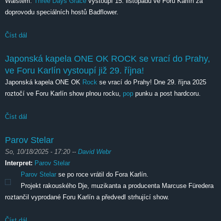
Walstem.
Three Days Grace
vystoupí 15. listopadu ve Foru Karlín za
doprovodu speciálních hostů Badflower.
Číst dál
Three Days Grace
Japonská kapela ONE OK ROCK se vrací do Prahy,
ve Foru Karlín vystoupí již 29. října!
Japonská kapela ONE OK
Rock
se vrací do Prahy! Dne 29. října 2025
roztočí ve Foru Karlín show plnou rocku,
pop
punku a post hardcoru.
Číst dál
Japonská kapela ONE OK ROCK se vrací do Prahy, ve Foru
Karlín vystoupí již 29. října!
Parov Stelar
So, 10/18/2025 - 17:20
--
David Webr
Interpret:
Parov Stelar
Parov Stelar
se po roce vrátil do Fora Karlín.
Projekt rakouského Dje, muzikanta a producenta Marcuse Füredera
roztančil vyprodané Foru Karlín a předvedl strhující show.
Číst dál
Parov Stelar