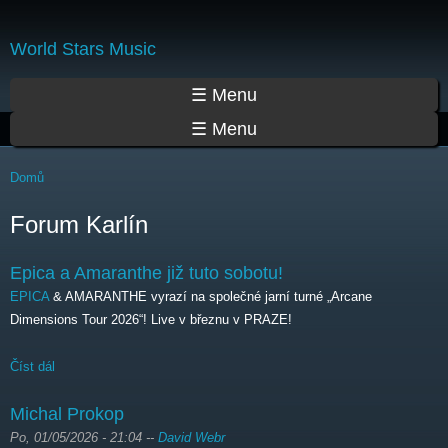
Přejít
k
World Stars Music
hlavnímu
obsahu
Hlavní menu
☰ Menu
☰ Menu
Jste zde
Domů
Forum Karlín
Epica a Amaranthe již tuto sobotu!
EPICA
& AMARANTHE vyrazí na společné jarní turné „Arcane
Dimensions Tour 2026“! Live v březnu v PRAZE!
Číst dál
Epica a Amaranthe již tuto sobotu!
Michal Prokop
Po, 01/05/2026 - 21:04
--
David Webr