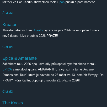
roztočí ve Foru Karlín show plnou rocku,
pop
punku a post hardcoru.
Číst dál
Již tuto středu ve foru Karlín zahrají japonští ONE OK ROCK!
Kreator
Thrash-metaloví titáni
Kreator
vyrazí na jaře 2026 na evropské turné k
nové desce! Live v dubnu 2026 PRAZE!
Číst dál
Kreator
Epica & Amarante
Začátkem roku 2026 spojí své síly průkopníci symfonického metalu
EPICA
a metaloví giganti AMARANTHE a vyrazí na turné „Arcane
Dimensions Tour“, které je zavede do 26 měst ve 13. zemích Evropy! Do
PRAHY, Fóra Karlín, doputují v sobotu 21. března 2026!
Číst dál
Epica & Amarante
The Kooks