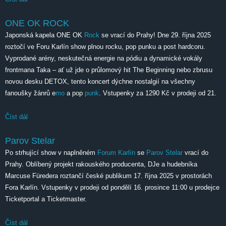
ONE OK ROCK
Japonská kapela ONE OK
Rock
se vrací do Prahy! Dne 29. října 2025
roztočí ve Foru Karlín show plnou rocku, pop punku a post hardcoru.
Vyprodané arény, neskutečná energie na pódiu a dynamické vokály
frontmana Taka – ať už jde o průlomový hit The Beginning nebo zbrusu
novou desku DETOX, tento koncert dýchne nostalgií na všechny
fanoušky žánrů e
mo
a pop
punk
. Vstupenky za 1290 Kč v prodeji od 21.
Číst dál
ONE OK ROCK
Parov Stelar
Po strhující show v naplněném
Forum Karlín
se
Parov Stelar
vrací do
Prahy. Oblíbený projekt rakouského producenta, DJe a hudebníka
Marcuse Füredera roztančí české publikum 17. října 2025 v prostorách
Fora Karlín. Vstupenky v prodeji od pondělí 16. prosince 11:00 u prodejce
Ticketportal a Ticketmaster.
Číst dál
Parov Stelar