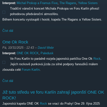
Interpret:
Michal Prokop a Framus Five
,
The Ragans
,
Yellow Sisters
Tradiční vánoční koncert Michala Prokopa ve Foru Karlín přivezl
pohodovou předvánoční atmosféru.
Během koncertu vystoupili i hosté, kapela The Ragans a Yellow Sisters.
Číst dál
Michal Prokop
One Ok Rock
Pá, 10/31/2025 - 12:43
--
David Webr
Interpret:
ONE OK ROCK
,
Paledusk
Ve Foru Karlín to parádně rozjela japonská partička One Ok
Rock
.
Jejich rockově punková jízda za silné podpory fanoušků málem
zbourala celé
Forum Karlín
.
Číst dál
One Ok Rock
Již tuto středu ve foru Karlín zahrají japonští ONE OK
ROCK!
Japonská kapela ONE OK
Rock
se vrací do Prahy! Dne 29. října 2025