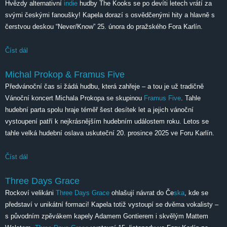
Hvězdy alternativní
indie
hudby The Kooks se po devíti letech vrátí za
svými českými fanoušky! Kapela dorazí s osvědčenými hity a hlavně s
čerstvou deskou “Never/Know” 25. února do pražského Fora Karlín.
Číst dál
The Kooks
Michal Prokop & Framus Five
Předvánoční čas si žádá hudbu, která zahřeje – a tou je už tradičně
Vánoční koncert Michala Prokopa se skupinou
Framus Five
. Tahle
hudební parta spolu hraje téměř šest desítek let a jejich vánoční
vystoupení patří k nejkrásnějším hudebním událostem roku. Letos se
tahle velká hudební oslava uskuteční 20. prosince 2025 ve Foru Karlín.
Číst dál
Michal Prokop & Framus Five
Three Days Grace
Rockoví velikáni
Three Days Grace
ohlašují návrat do Če
ska
, kde se
představí v unikátní formaci! Kapela totiž vystoupí se dvěma vokalisty –
s původním zpěvákem kapely Adamem Gontierem i skvělým Mattem