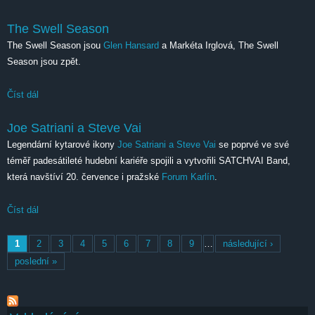
The Swell Season
The Swell Season jsou
Glen Hansard
a Markéta Irglová, The Swell
Season jsou zpět.
Číst dál
The Swell Season
Joe Satriani a Steve Vai
Legendární kytarové ikony
Joe Satriani a Steve Vai
se poprvé ve své
téměř padesátileté hudební kariéře spojili a vytvořili SATCHVAI Band,
která navštíví 20. července i pražské
Forum Karlín
.
Číst dál
Joe Satriani a Steve Vai
Stránky
1
2
3
4
5
6
7
8
9
…
následující ›
poslední »