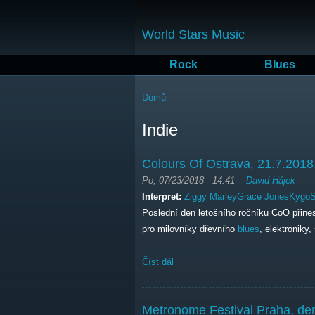
World Stars Music
Rock
Blues
Jste zde
Domů
Indie
Colours Of Ostrava, 21.7.2018,
Po, 07/23/2018 - 14:41
--
David Hájek
Interpret:
Ziggy Marley
Grace Jones
Kygo
S
Poslední den letošního ročníku CoO přine
pro milovníky dřevního
blues
, elektroniky,
Číst dál
Colours Of Ostrava, 21.7.2018, de
Metronome Festival Praha, de