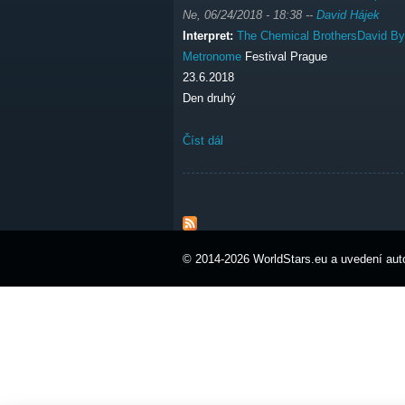
Ne, 06/24/2018 - 18:38
--
David Hájek
Interpret:
The Chemical Brothers
David By
Metronome
Festival Prague
23.6.2018
Den druhý
Číst dál
Metronome Festival Praha, den dr
© 2014-2026 WorldStars.eu a uvedení auto