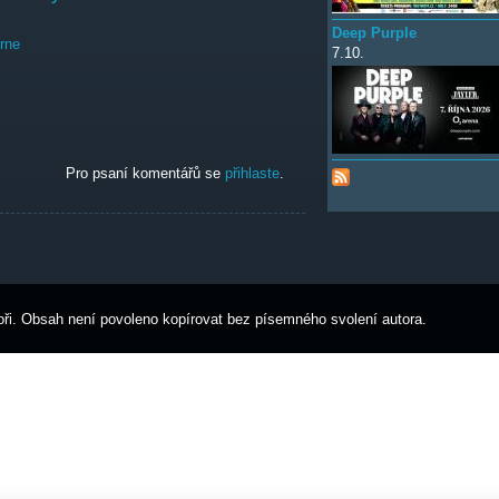
Deep Purple
rne
7.10.
uhý
Pro psaní komentářů se
přihlaste
.
ři. Obsah není povoleno kopírovat bez písemného svolení autora.