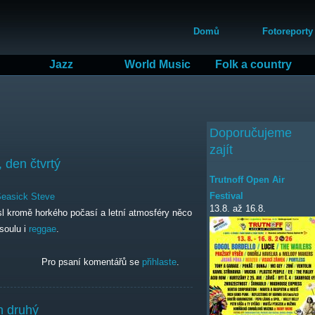
Přejít
Hlavní menu
k
Domů
Fotoreporty
hlavnímu
obsahu
Jazz
World Music
Folk a country
Doporučujeme
zajít
 den čtvrtý
Trutnoff Open Air
Festival
easick Steve
13.8.
až
16.8.
sl kromě horkého počasí a letní atmosféry něco
 soulu i
reggae
.
n čtvrtý
Pro psaní komentářů se
přihlaste
.
n druhý