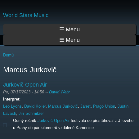
Přejít
k
World Stars Music
hlavnímu
obsahu
Hlavní menu
☰ Menu
☰ Menu
Jste zde
Domů
Marcus Jurkovič
Jurkovič Open Air
Po, 07/17/2023 - 14:56
--
David Webr
Interpret:
Leo Lyons
,
David Koller
,
Marcus Jurkovič
,
Jarret
,
Prago Union
,
Justin
Lavash
,
Jiří Schmitzer
Osmý ročník
Jurkovič Open Air
festivalu se přestěhoval z Jílového
u Prahy do pár kilometrů vzdálené Kamenice.