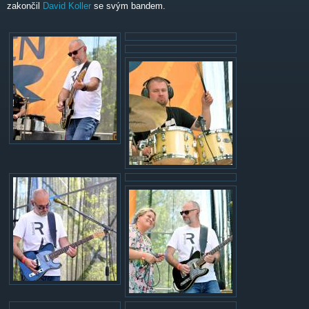
zakončil
David Koller
se svým bandem.