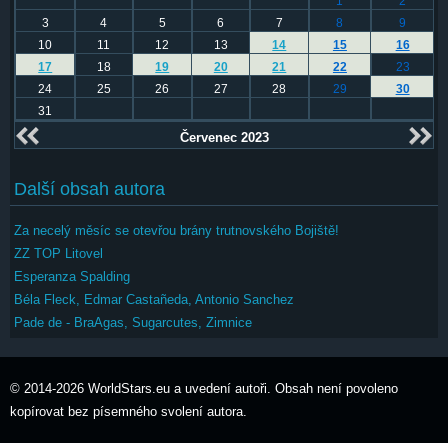
1
2
3
4
5
6
7
8
9
10
11
12
13
14
15
16
17
18
19
20
21
22
23
24
25
26
27
28
29
30
31
Červenec 2023
Další obsah autora
Za necelý měsíc se otevřou brány trutnovského Bojiště!
ZZ TOP Litovel
Esperanza Spalding
Béla Fleck, Edmar Castañeda, Antonio Sanchez
Pade de - BraAgas, Sugarcutes, Zimnice
© 2014-2026 WorldStars.eu a uvedení autoři. Obsah není povoleno
kopírovat bez písemného svolení autora.