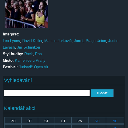
Interpret:
Leo Lyons
,
David Koller
,
Marcus Jurkovič
,
Jarret
,
Prago Union
,
Justin
Lavash
,
Jiří Schmitzer
Styl hudby:
Rock
,
Pop
Místo:
Kamenice u Prahy
Festival:
Jurkovič Open Air
Vyhledávání
Hledat
Kalendář akcí
PO
ÚT
ST
ČT
PÁ
SO
NE