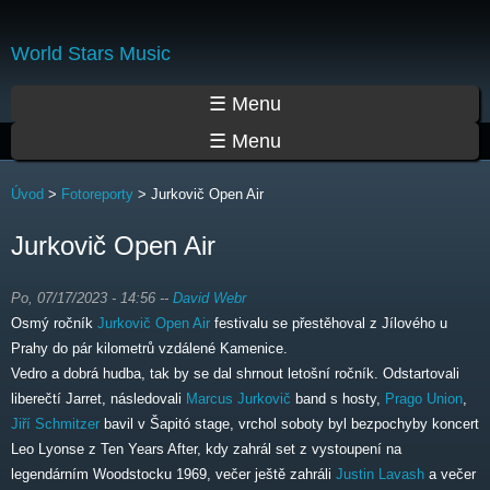
Přejít
k
World Stars Music
hlavnímu
obsahu
Hlavní menu
☰ Menu
☰ Menu
Jste zde
Úvod
>
Fotoreporty
>
Jurkovič Open Air
Jurkovič Open Air
Po, 07/17/2023 - 14:56
--
David Webr
Osmý ročník
Jurkovič Open Air
festivalu se přestěhoval z Jílového u
Prahy do pár kilometrů vzdálené Kamenice.
Vedro a dobrá hudba, tak by se dal shrnout letošní ročník. Odstartovali
liberečtí Jarret, následovali
Marcus Jurkovič
band s hosty,
Prago Union
,
Jiří Schmitzer
bavil v Šapitó stage, vrchol soboty byl bezpochyby koncert
Leo Lyonse z Ten Years After, kdy zahrál set z vystoupení na
legendárním Woodstocku 1969, večer ještě zahráli
Justin Lavash
a večer