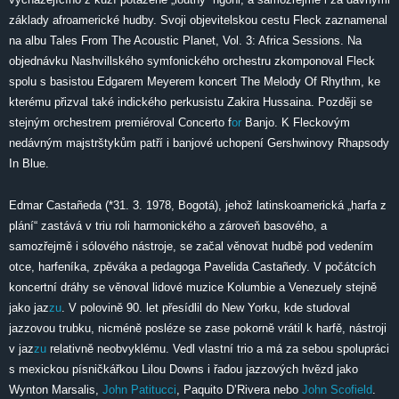
základy afroamerické hudby. Svoji objevitelskou cestu Fleck zaznamenal
na albu Tales From The Acoustic Planet, Vol. 3: Africa Sessions. Na
objednávku Nashvillského symfonického orchestru zkomponoval Fleck
spolu s basistou Edgarem Meyerem koncert The Melody Of Rhythm, ke
kterému přizval také indického perkusistu Zakira Hussaina. Později se
stejným orchestrem premiéroval Concerto f
or
Banjo. K Fleckovým
nedávným majstrštykům patří i banjové uchopení Gershwinovy Rhapsody
In Blue.
Edmar Castañeda (*31. 3. 1978, Bogotá), jehož latinskoamerická „harfa z
plání“ zastává v triu roli harmonického a zároveň basového, a
samozřejmě i sólového nástroje, se začal věnovat hudbě pod vedením
otce, harfeníka, zpěváka a pedagoga Pavelida Castañedy. V počátcích
koncertní dráhy se věnoval lidové muzice Kolumbie a Venezuely stejně
jako jaz
zu
. V polovině 90. let přesídlil do New Yorku, kde studoval
jazzovou trubku, nicméně posléze se zase pokorně vrátil k harfě, nástroji
v jaz
zu
relativně neobvyklému. Vedl vlastní trio a má za sebou spolupráci
s mexickou písničkářkou Lilou Downs i řadou jazzových hvězd jako
Wynton Marsalis,
John Patitucci
, Paquito D’Rivera nebo
John Scofield
.