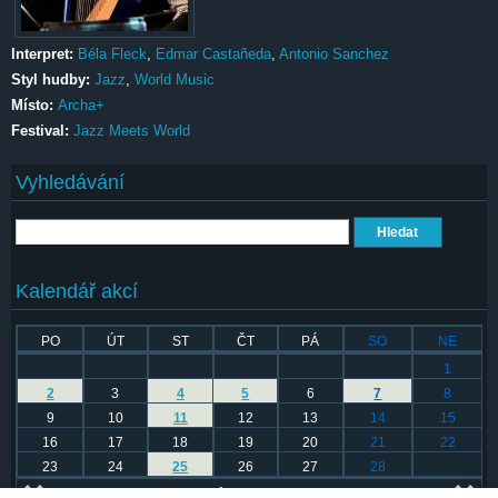
Interpret:
Béla Fleck
,
Edmar Castañeda
,
Antonio Sanchez
Styl hudby:
Jazz
,
World Music
Místo:
Archa+
Festival:
Jazz Meets World
Vyhledávání
Hledat
Kalendář akcí
PO
ÚT
ST
ČT
PÁ
SO
NE
1
2
3
4
5
6
7
8
9
10
11
12
13
14
15
16
17
18
19
20
21
22
23
24
25
26
27
28
Únor 2026