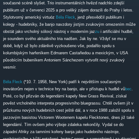
současné scéně slyšet. Trio instrumentálních hvězd nadchlo zdejší
publikum už v červenci 2025 a pro veliký zájem dorazili do Prahy i letos.
Stylotvorný americký virtuóz
Béla Fleck
, jenž přesvědčil publikum i
kolegy - hudebníky, že banjo navzdory jistým zvukovým omezením může
obstát jako vrcholný sólový nástroj v moderním jaz
zu
i artificiální hudbě,
je soundem svého aktuálního tria nadšen. Jak by ne. Vždyť se mu v
době, když už bylo zdánlivě vyzkoušeno vše, podařilo spolu s
kolumbijským harfeníkem Edmarem Castañedou a mexickým, v USA
působícím bubeníkem Antoniem Sánchezem vytvořit nový zvukový
vesmír.
Béla Fleck
(*10. 7. 1958, New York) patří k největším současným
inovátorům nejen v technice hry na banjo, ale v přístupu k hudbě vů
bec
.
Poté, co byl přizván do legendární kapely New Grass Revival, získal
pověst vrcholného interpreta progresivního bluegrassu. Chtěl ovšem jít v
průzkumu nových hudebních cest ještě dál, a v roce 1988 založil spolu s
jazzovým basistou Victorem Wootenem kapelu Flecktones, dnes již také
legendární. Tím ovšem jeho výboje zdaleka nekončily. Vydal se do
západní Afriky za tamními kořeny banja jako hudebního nástroje,
vycházejícího z kůží potažené „loutny“ ngoni, a samozřejmě i za dávnými