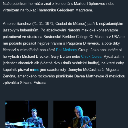
Naše publikum ho může znát z koncertů s Martou Töpferovou nebo
virtuózem na foukací harmoniku Grégoirem Magretem.
Antonio Sánchez (*1. 11. 1971, Ciudad de México) patří k nejžádanějším
jazzovým bubeníkům. Po absolvování Národní mexické konzervatoře
pokračoval ve studiu na Bostonské Berklee College Of Music a v USA se
mu podařilo prosadit nejprve hraním s Paquitem D’Riverou, a poté díky
členství v mimořádně populární
Pat Metheny
Group. Jako spoluhráče si
ho vybrali i Michael Brecker, Gary Burton nebo
Chick Corea
. Vydal zatím
jedenáct vlastních alb (včetně dvou titulů scénické hudby), na které coby
kapelník přizval mi
mo
jiné saxofonisty Donnyho McCaslina či Miguela
Zenóna, amerického rockového písničkáře Davea Matthewse či mexickou
zpěvačku Silvanu Estrada.