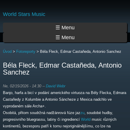
Přejít
k
World Stars Music
hlavnímu
obsahu
Hlavní menu
☰ Menu
☰ Menu
Jste zde
Úvod
>
Fotoreporty
>
Béla Fleck, Edmar Castañeda, Antonio Sanchez
Béla Fleck, Edmar Castañeda, Antonio
Sanchez
Ne, 02/15/2026 - 14:30
--
David Webr
Banjo, harfa a bicí v podání amerického virtuoza na Bély Flecka, Edmara
Castañedy z Kolumbie a Antonio Sáncheze z Mexica nadchlo ve
vyprodaném sále Archa+.
Osobitá, přitom soudržná nadžánrová fúze jaz
zu
, soudobé hudby,
progresivního bluegrassu, latiny či ingrediencí
World
music různých
kontinentů, bezesporu patří k tomu nejoriginálnějšímu, co lze na