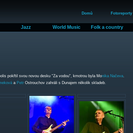
Přejít
Hlavní menu
k
Domů
Fotoreporty
hlavnímu
obsahu
Jazz
World Music
Folk a country
polis pokřtil svou novou desku "Za vodou", kmotrou byla Mo
nika
Načeva
.
meková
a
Petr
Ostrouchov zahráli s Dunajem několik skladeb.