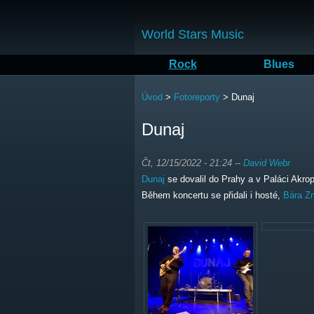
World Stars Music
Rock
Blues
Jste zde
Úvod
>
Fotoreporty
>
Dunaj
Dunaj
Čt, 12/15/2022 - 21:24
--
David Webr
Dunaj
se dovalil do Prahy a v Paláci Akro
Během koncertu se přidali i hosté,
Bára Z