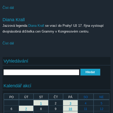
Číst dál
Yungblud
Diana Krall
Jazzová legenda
Diana Krall
se vrací do Prahy! Už 17. října vystoupí
dvojnásobná držitelka cen Grammy v Kongresovém centru.
Číst dál
Diana Krall
Vyhledávání
Hledat
Kalendář akcí
PO
ÚT
ST
ČT
PÁ
SO
NE
1
2
3
4
5
6
7
8
9
10
11
12