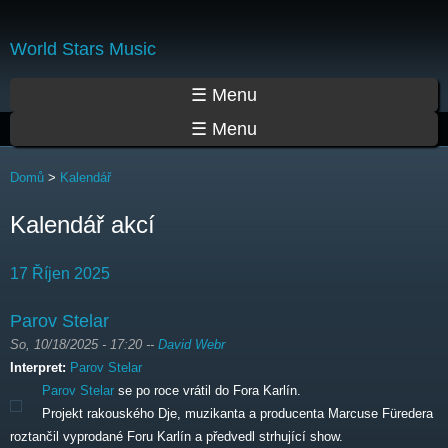
Přejít
k
World Stars Music
hlavnímu
obsahu
Hlavní menu
☰ Menu
☰ Menu
Jste zde
Domů
>
Kalendář
Kalendář akcí
17 Říjen 2025
Parov Stelar
So, 10/18/2025 - 17:20
--
David Webr
Interpret:
Parov Stelar
Parov Stelar
se po roce vrátil do Fora Karlín.
Projekt rakouského Dje, muzikanta a producenta Marcuse Füredera
roztančil vyprodané Foru Karlín a předvedl strhující show.