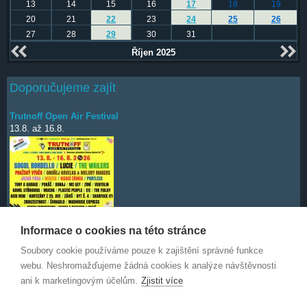
13
14
15
16
17
18
19
20
21
22
23
24
25
26
27
28
29
30
31
Říjen 2025
Doporučujeme zajít
Trutnoff Open Air Festival
13.8.
až
16.8.
Informace o cookies na této stránce
Soubory cookie používáme pouze k zajištění správné funkce
Deep Purple
7.10.
webu. Neshromažďujeme žádná cookies k analýze návštěvnosti
ani k marketingovým účelům.
Zjistit více