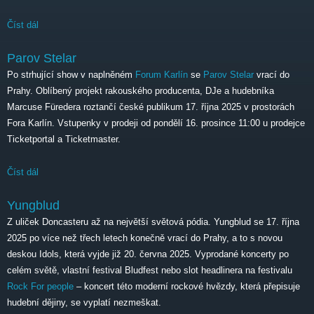
Číst dál
Parov Stelar
Parov Stelar
Po strhující show v naplněném
Forum Karlín
se
Parov Stelar
vrací do
Prahy. Oblíbený projekt rakouského producenta, DJe a hudebníka
Marcuse Füredera roztančí české publikum 17. října 2025 v prostorách
Fora Karlín. Vstupenky v prodeji od pondělí 16. prosince 11:00 u prodejce
Ticketportal a Ticketmaster.
Číst dál
Parov Stelar
Yungblud
Z uliček Doncasteru až na největší světová pódia. Yungblud se 17. října
2025 po více než třech letech konečně vrací do Prahy, a to s novou
deskou Idols, která vyjde již 20. června 2025. Vyprodané koncerty po
celém světě, vlastní festival Bludfest nebo slot headlinera na festivalu
Rock For people
– koncert této moderní rockové hvězdy, která přepisuje
hudební dějiny, se vyplatí nezmeškat.