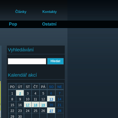
Články
Kontakty
Pop
Ostatní
Vyhledávání
Hledat
Kalendář akcí
PO
ÚT
ST
ČT
PÁ
SO
NE
1
2
3
4
5
6
7
8
9
10
11
12
13
14
15
16
17
18
19
20
21
22
23
24
25
26
27
28
29
30