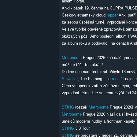
albem Portal.
Anki - pátek 19. června na CUPRA PULS
Česko-vietnamský cloud
rap
per
Anki patří
za sebou úspěšná turné, vyprodané koncert
Ve své tvorbě otevřeně zpracovává témata i
okázalých póz. Jeho poslední album I W
za album roku a bodovalo i na cenách Andě
Metronome
Prague 2026 zná další jména, s
můžete těšit tentokrát?
Do line-upu nám tentokrát přibylo 13 nový
Slowdive
, The Flaming Lips
a další
najdete
Cena vstupenek zatím zůstává stejná, ted
vyprodání této edice se cena zvýší (od 2
STING
rozzáří
Metronome
Prague 2026! Vs
Metronome
Prague 2026 hlásí další hvěz
umělců moderní hudby a frontman kapely T
STING
3.0 Tour.
STING
se představí v neděli 21. června, a