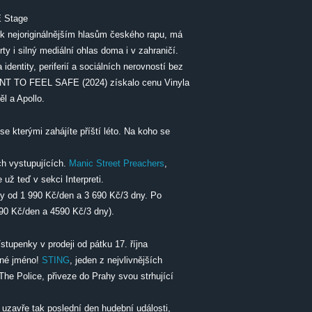
E Stage
 k nejoriginálnějším hlasům českého rapu, má
y i silný mediální ohlas doma i v zahraničí.
dentity, periferií a sociálních nerovností bez
ANT TO FEEL SAFE (2024) získalo cenu Vinyla
l a Apollo.
e kterými zahájíte příští léto. Na koho se
ch vystupujících.
Manic Street Preachers
,
 už teď v sekci Interpreti.
y od 1 990 Kč/den a 3 690 Kč/3 dny. Po
490 Kč/den a 4590 Kč/3 dny).
tupenky v prodeji od pátku 17. října
dné jméno!
STING
, jeden z nejvlivnějších
he Police, přiveze do Prahy svou strhující
 uzavře tak poslední den hudební události,