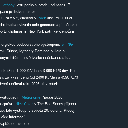
ě Letňany
. Vstupenky v prodeji od pátku 17.
jcem je Ticketmaster.
en GRAMMY, členství v
Rock
and Roll Hall of
ho hudba ovlivnila celé generace a písně jako
bo Englishman in New York patří ke klenotům
nergickou podobu svého vystoupení.
STING
avu Stinga, kytaristy Dominca Millera a
eným hitům i nové tvorbě nečekanou sílu a
penek již od 1 990 Kč/den a 3 690 Kč/3 dny. Po
lší, za vyšší cenu (od 2490 Kč/den a 4590 Kč/3
dební události roku 2026 už v pátek.
vystupujícím
Metronome
Prague 2026
u zprávu:
Nick Cave
& The Bad Seeds přijedou
e, kde vystoupí v sobotu 20. června. Prodej
 více informací.
zapíše do historie.