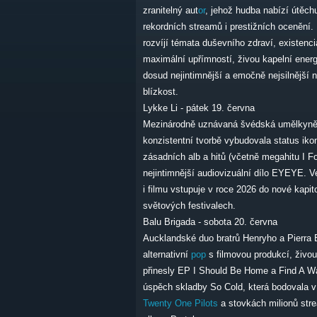
zranitelný aut
or
, jehož hudba nabízí útěc
rekordních streamů i prestižních ocenění.
rozvíjí témata duševního zdraví, existenciá
maximální upřímností, živou kapelní energ
dosud nejintimnější a emočně nejsilnější 
blízkost.
Lykke Li - pátek 19. června
Mezinárodně uznávaná švédská umělkyně, 
konzistentní tvorbě vybudovala status ik
zásadních alb a hitů (včetně megahitu I F
nejintimnější audiovizuální dílo EYEYE. 
i filmu vstupuje v roce 2026 do nové kapi
světových festivalech.
Balu Brigada - sobota 20. června
Aucklandské duo bratrů Henryho a Pierra 
alternativní
pop
s filmovou produkcí, živou
přinesly EP I Should Be Home a Find A Wa
úspěch skladby So Cold, která bodovala v a
Twenty One Pilots
a stovkách milionů stre