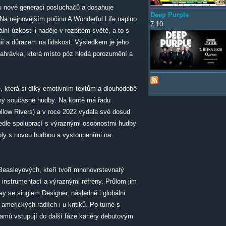
hu nové generaci posluchačů a dosahuje
Deep Purple
 Na nejnovějším počinu A Wonderful Life naplno
7.10.
lní úzkosti i naděje v rozbitém světě, a to s
ií a důrazem na lidskost. Výsledkem je jeho
nahrávka, která místo póz hledá porozumění a
která si díky emotivním textům a dlouhodobě
ony současné hudby. Na kontě má řadu
ollow Rivers) a v roce 2022 vydala své dosud
Vedle spoluprací s výraznými osobnostmi hudby
toly s novou hudbou a vystoupeními na
Beasleyových, kteří tvoří mnohovrstevnatý
 instrumentací a výraznými refrény. Průlom jim
y se singlem Designer, následně i globální
merických rádiích i u kritiků. Po turné s
amů vstupují do další fáze kariéry debutovým