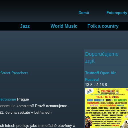
Přejít
Hlavní menu
k
Domů
Fotoreporty
hlavnímu
obsahu
Jazz
World Music
Folk a country
Doporučujeme
zajít
Trutnoff Open Air
Street Preachers
Festival
13.8.
až
16.8.
etronome
Prague
etronomu je kompletní! Právě oznamujeme
21. června setkáte v Letňanech.
ch letech profiluje jako mimořádně otevřený a