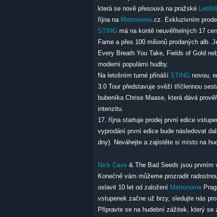
která se nově přesouvá na pražské
Letišt
října na
Metronome
.cz. Exkluzivním prode
STING
má na kontě neuvěřitelných 17 c
Fame a přes 100 milionů prodaných alb. Je
Every Breath You Take, Fields of Gold ne
moderní populární hudby.
Na letošním turné přináší
STING
novou, e
3.0 Tour představuje svěží tříčlennou sest
bubeníka Chrise Maase, která dává prověř
intenzitu.
17. října startuje prodej první edice vstu
vyprodání první edice bude následovat da
dny). Neváhejte a zajistěte si místo na hu
Nick Cave
& The Bad Seeds jsou prvním 
Konečně vám můžeme prozradit radostno
oslavit 10 let od založení
Metronome
Pragu
vstupenek začne už brzy, sledujte nás pro
Připravte se na hudební zážitek, který se 