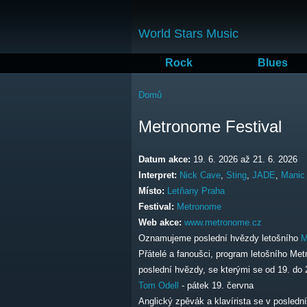
World Stars Music
Rock
Blues
Jste zde
Domů
Metronome Festival
Datum akce:
19. 6. 2026
až
21. 6. 2026
Interpret:
Nick Cave
,
Sting
,
JADE
,
Manic 
Místo:
Letňany Praha
Festival:
Metronome
Web akce:
www.metronome.cz
Oznamujeme poslední hvězdy letošního
M
Přátelé a fanoušci, program letošního M
poslední hvězdy, se kterými se od 19. do 
Tom Odell
- pátek 19. června
Anglický zpěvák a klavírista se v poslední