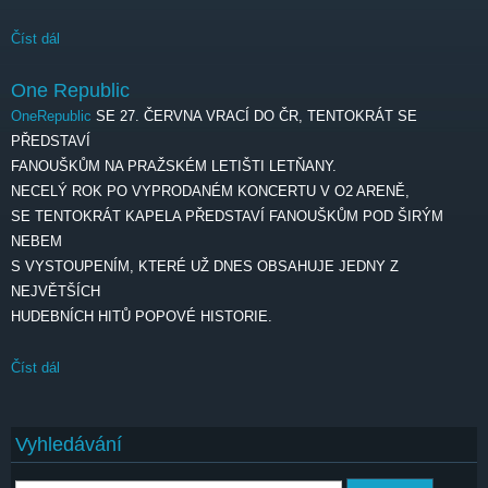
Číst dál
Bludfest
One Republic
OneRepublic
SE 27. ČERVNA VRACÍ DO ČR, TENTOKRÁT SE
PŘEDSTAVÍ
FANOUŠKŮM NA PRAŽSKÉM LETIŠTI LETŇANY.
NECELÝ ROK PO VYPRODANÉM KONCERTU V O2 ARENĚ,
SE TENTOKRÁT KAPELA PŘEDSTAVÍ FANOUŠKŮM POD ŠIRÝM
NEBEM
S VYSTOUPENÍM, KTERÉ UŽ DNES OBSAHUJE JEDNY Z
NEJVĚTŠÍCH
HUDEBNÍCH HITŮ POPOVÉ HISTORIE.
Číst dál
One Republic
Vyhledávání