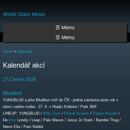
Přejít
k
World Stars Music
hlavnímu
obsahu
Hlavní menu
☰ Menu
☰ Menu
Jste zde
Domů
>
Kalendář
Kalendář akcí
27 Červen 2026
Bludfest
YUNGBLUD a jeho Bludfest míří do ČR - jediná zastávka tento rok v
rámci celého světa - 27. 6. v Hradci Králové / Park 360!
LINEUP: YUNGBLUD /
Biffy Clyro
/
Primal Scream
/
Palaye Royale
/
De
stroy
Lonely / Leap / Pale Waves / Jesse Jo Stark / Bambie Thug /
Nieve Ella / Pam Rabbit