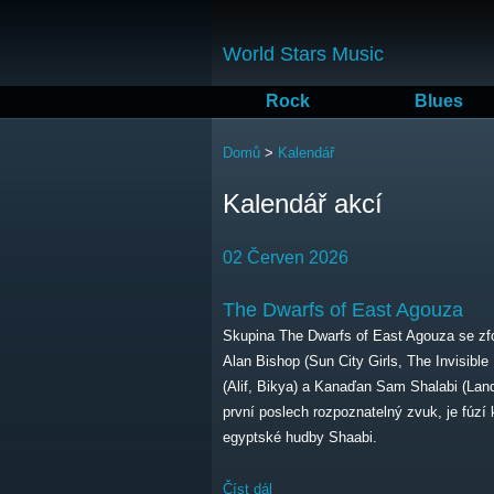
World Stars Music
Rock
Blues
Jste zde
Domů
>
Kalendář
Kalendář akcí
02 Červen 2026
The Dwarfs of East Agouza
Skupina The Dwarfs of East Agouza se zfo
Alan Bishop (Sun City Girls, The Invisibl
(Alif, Bikya) a Kanaďan Sam Shalabi (Land 
první poslech rozpoznatelný zvuk, je fúzí 
egyptské hudby Shaabi.
Číst dál
The Dwarfs of East Agouza