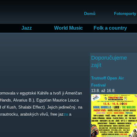
Přejít
Hlavní menu
k
Domů
Fotoreporty
hlavnímu
obsahu
Jazz
World Music
Folk a country
Doporučujeme
zajít
Trutnoff Open Air
Festival
13.8.
až
16.8.
rmovala v egyptské Káhiře a tvoří ji Američan
e Hands, Alvarius B.), Egypťan Maurice Louca
of Kush, Shalabi Effect). Jejich jedinečný, na
krautrocku, arabských vlivů, free jaz
zu
a