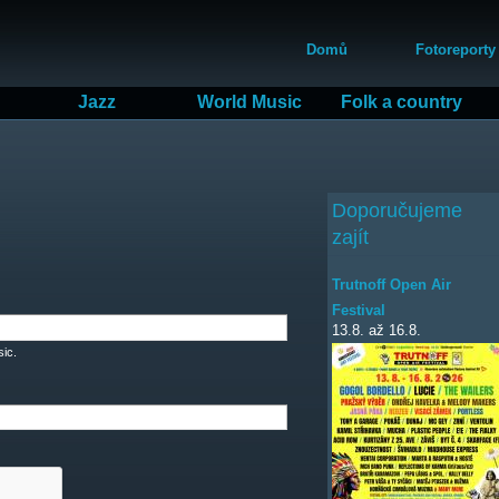
Přejít
Hlavní menu
k
Domů
Fotoreporty
hlavnímu
obsahu
Jazz
World Music
Folk a country
Doporučujeme
zajít
Trutnoff Open Air
Festival
13.8.
až
16.8.
ic.