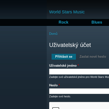
World Stars Music
Rock
Blues
Jste zde
Domů
Uživatelský účet
Hlavní záložky
Přihlásit se
(aktivní záložka)
Zaslat nové heslo
Uživatelské jméno
*
Zadejte své uživatelské jméno pro World Stars Mus
Heslo
*
Zadejte své heslo.