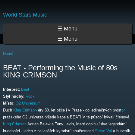
Přejít
k
World Stars Music
hlavnímu
obsahu
Hlavní menu
☰ Menu
☰ Menu
Jste zde
Domů
BEAT - Performing the Music of 80s
KING CRIMSON
Interpret:
Beat
Styl hudby:
Rock
Místo:
O2 Universum
Duch
King Crimson
éry 80. let ožije i v Praze - do jedinečných prost
or
pražského O2 universa přijede kapela BEAT! V té působí bývalí členové
King Crimson
Adrian Belew a Tony Levin, které doplňují dva legendární
hudebníci - jeden z nejlepších kytaristů současnosti
Steve Vai
a bubeník