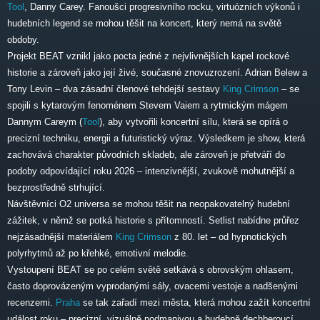
Tool
, Danny Carey. Fanoušci progresivního rocku, virtuózních výkonů i
hudebních legend se mohou těšit na koncert, který nemá na světě
obdoby.
Projekt BEAT vznikl jako pocta jedné z nejvlivnějších kapel rockové
historie a zároveň jako její živé, současné znovuzrození. Adrian Belew a
Tony Levin – dva zásadní členové tehdejší sestavy
King Crimson
– se
spojili s kytarovým fenoménem Stevem Vaiem a rytmickým mágem
Dannym Careym (
Tool
), aby vytvořili koncertní sílu, která se opírá o
precizní techniku, energii a futuristický výraz. Výsledkem je show, která
zachovává charakter původních skladeb, ale zároveň je přetváří do
podoby odpovídající roku 2026 – intenzivnější, zvukově mohutnější a
bezprostředně strhující.
Návštěvníci O2 universa se mohou těšit na neopakovatelný hudební
zážitek, v němž se potká historie s přítomností. Setlist nabídne průřez
nejzásadnější materiálem
King Crimson
z 80. let – od hypnotických
polyrhytmů až po křehké, emotivní melodie.
Vystoupení BEAT se po celém světě setkává s obrovským ohlasem,
často doprovázeným vyprodanými sály, ovacemi vestoje a nadšenými
recenzemi.
Praha
se tak zařadí mezi města, která mohou zažít koncertní
událost roku – precizní, vizuálně podmanivou a hudebně dechberoucí