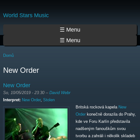
Přejít
k
World Stars Music
hlavnímu
obsahu
Hlavní menu
☰ Menu
☰ Menu
Jste zde
Domů
New Order
New Order
So, 10/05/2019 - 23:30
--
David Webr
Interpret:
New Order
,
Stolen
Britská rocková kapela
New
Order
konečně dorazila do Prahy,
kde ve Foru Karlín představila
nadšeným fanouškům svou
tvorbu a zahráli i několik skladeb