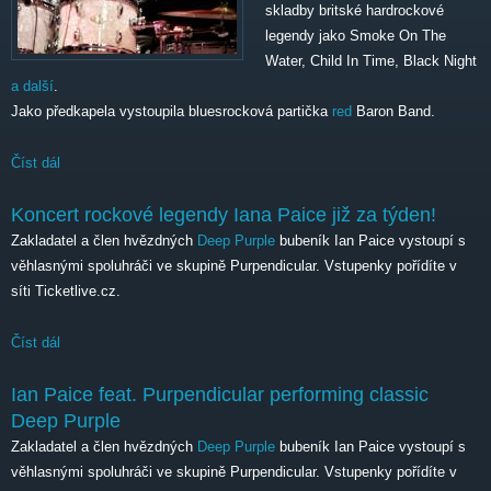
skladby britské hardrockové
legendy jako Smoke On The
Water, Child In Time, Black Night
a další
.
Jako předkapela vystoupila bluesrocková partička
red
Baron Band.
Číst dál
Ian Paice
Koncert rockové legendy Iana Paice již za týden!
Zakladatel a člen hvězdných
Deep Purple
bubeník Ian Paice vystoupí s
věhlasnými spoluhráči ve skupině Purpendicular. Vstupenky pořídíte v
síti Ticketlive.cz.
Číst dál
Koncert rockové legendy Iana Paice již za týden!
Ian Paice feat. Purpendicular performing classic
Deep Purple
Zakladatel a člen hvězdných
Deep Purple
bubeník Ian Paice vystoupí s
věhlasnými spoluhráči ve skupině Purpendicular. Vstupenky pořídíte v