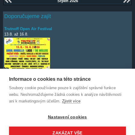
Srpen 2026
Doporučujeme zajít
Trutnoff Open Air Festival
13.8.
až
16.8.
Informace o cookies na této stránce
Soubory cookie používáme pouze k zajištění správné funkce
Deep Purple
7.10.
webu. Neshromažďujeme žádná cookies k analýze návštěvnosti
ani k marketingovým účelům.
Zjistit více
Nastavení cookies
ZAKÁZAT VŠE