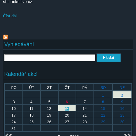
síti Ticketlive.cz.
Číst dál
Ian Paice feat. Purpendicular performing classic Deep Purple
Vyhledávání
Hledat
Kalendář akcí
PO
ÚT
ST
ČT
PÁ
SO
NE
1
2
3
4
5
6
7
8
9
10
11
12
13
14
15
16
17
18
19
20
21
22
23
24
25
26
27
28
29
30
31