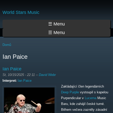
Přejít
k
World Stars Music
hlavnímu
obsahu
Hlavní menu
☰ Menu
☰ Menu
Jste zde
Domů
Ian Paice
Ian Paice
St, 10/15/2025 - 22:11
--
David Webr
Interpret:
Ian Paice
Zakládající člen legendárních
Deep Purple
vystoupil s kapelou
Purpendicular v
Lucerna
Music
Baru, kde zahájil české turné.
Během večera zazněly zásadní