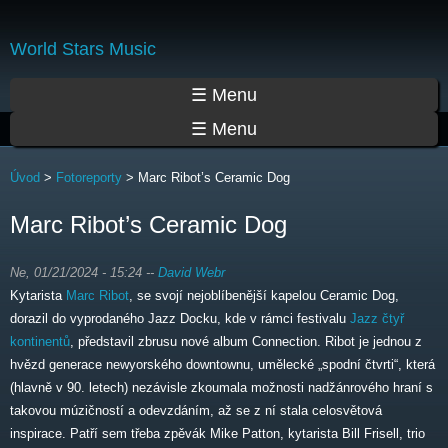
Přejít
k
World Stars Music
hlavnímu
obsahu
Hlavní menu
☰ Menu
☰ Menu
Jste zde
Úvod
>
Fotoreporty
>
Marc Ribot’s Ceramic Dog
Marc Ribot’s Ceramic Dog
Ne, 01/21/2024 - 15:24
--
David Webr
Kytarista
Marc Ribot
, se svojí nejoblíbenější kapelou Ceramic Dog,
dorazil do vyprodaného Jazz Docku, kde v rámci festivalu
Jazz čtyř
kontinentů
, představil zbrusu nové album Connection. Ribot je jednou z
hvězd generace newyorského downtownu, umělecké „spodní čtvrti“, která
(hlavně v 90. letech) nezávisle zkoumala možnosti nadžánrového hraní s
takovou múzičností a odevzdáním, až se z ní stala celosvětová
inspirace. Patří sem třeba zpěvák Mike Patton, kytarista Bill Frisell, trio