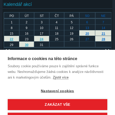
Kalendář akcí
PO
ÚT
ST
ČT
PÁ
SO
NE
1
2
3
4
5
6
7
8
9
10
11
12
13
14
15
16
17
18
19
20
21
22
23
24
25
26
27
28
29
30
31
Leden 2024
Informace o cookies na této stránce
Další obsah autora
Soubory cookie používáme pouze k zajištění správné funkce
webu. Neshromažďujeme žádná cookies k analýze návštěvnosti
Za necelý měsíc se otevřou brány trutnovského Bojiště!
ani k marketingovým účelům.
Zjistit více
ZZ TOP Litovel
Esperanza Spalding
Nastavení cookies
Béla Fleck, Edmar Castañeda, Antonio Sanchez
Pade de - BraAgas, Sugarcutes, Zimnice
ZAKÁZAT VŠE