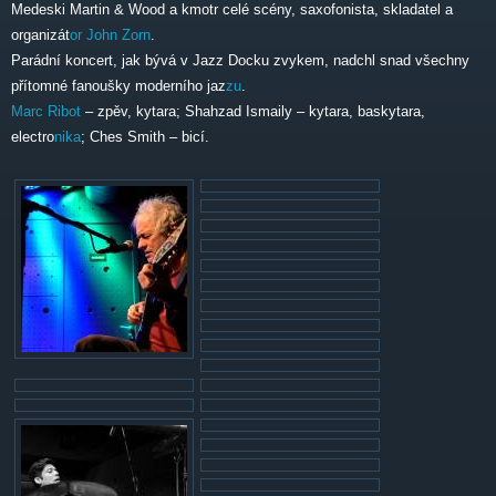
Medeski Martin & Wood a kmotr celé scény, saxofonista, skladatel a
organizát
or
John Zorn
.
Parádní koncert, jak bývá v Jazz Docku zvykem, nadchl snad všechny
přítomné fanoušky moderního jaz
zu
.
Marc Ribot
– zpěv, kytara; Shahzad Ismaily – kytara, baskytara,
electro
nika
; Ches Smith – bicí.