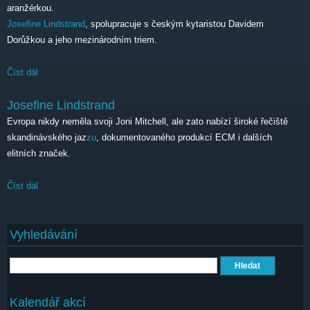
aranžérkou.
Josefine Lindstrand
, spolupracuje s českým kytaristou Davidem
Dorůžkou a jeho mezinárodním triem.
Číst dál
Josefine Lindstrand
Josefine Lindstrand
Evropa nikdy neměla svoji Joni Mitchell, ale zato nabízí široké řečiště
skandinávského jaz
zu
, dokumentovaného produkcí ECM i dalších
elitních značek.
Číst dál
Josefine Lindstrand
Vyhledávání
Hledat
Kalendář akcí