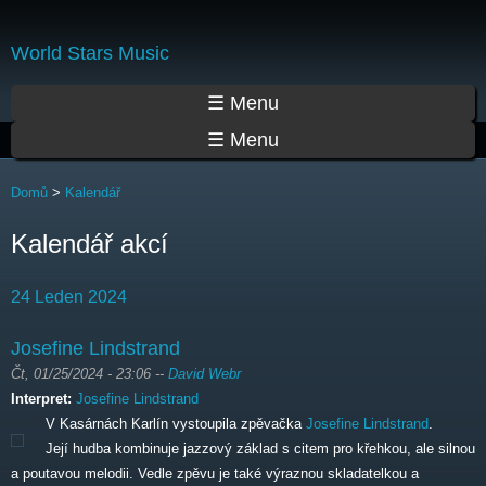
Přejít
k
World Stars Music
hlavnímu
obsahu
Hlavní menu
☰ Menu
☰ Menu
Jste zde
Domů
>
Kalendář
Kalendář akcí
24 Leden 2024
Josefine Lindstrand
Čt, 01/25/2024 - 23:06
--
David Webr
Interpret:
Josefine Lindstrand
V Kasárnách Karlín vystoupila zpěvačka
Josefine Lindstrand
.
Její hudba kombinuje jazzový základ s citem pro křehkou, ale silnou
a poutavou melodii. Vedle zpěvu je také výraznou skladatelkou a