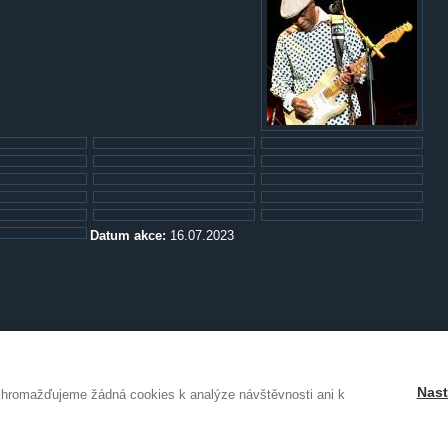
Datum akce:
16.07.2023
Nast
shromažďujeme žádná cookies k analýze návštěvnosti ani k
ři. Obsah není povoleno kopírovat bez písemného svolení autora.