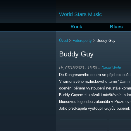
World Stars Music
Rock
Blues
Jste zde
Úvod
>
Fotoreporty
>
Buddy Guy
Buddy Guy
Út, 07/18/2023 - 13:59
--
David Webr
Do Kongresového centra se přijel rozlouči
V rámci svého rozlučkového turné "Damn R
ocenění během vystoupení neustále komun
Buddy Guyem si zpívali i návštěvníci a k
bluesovou legendou zakončila v Praze evr
Jako předkapela vystoupil Guyův bubení