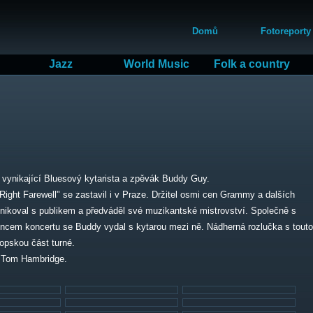
Přejít
Hlavní menu
k
Domů
Fotoreporty
hlavnímu
obsahu
Jazz
World Music
Folk a country
t vynikající Bluesový kytarista a zpěvák Buddy Guy.
ight Farewell" se zastavil i v Praze. Držitel osmi cen Grammy a dalších
ikoval s publikem a předváděl své muzikantské mistrovství. Společně s
oncem koncertu se Buddy vydal s kytarou mezi ně. Nádherná rozlučka s touto
opskou část turné.
k Tom Hambridge.