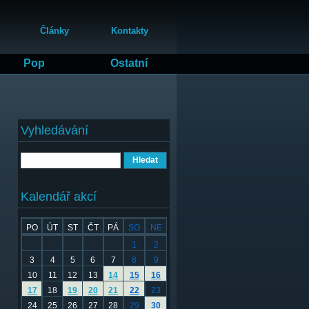
Články
Kontakty
Pop
Ostatní
Vyhledávání
Hledat
Kalendář akcí
PO
ÚT
ST
ČT
PÁ
SO
NE
1
2
3
4
5
6
7
8
9
10
11
12
13
14
15
16
17
18
19
20
21
22
23
24
25
26
27
28
29
30