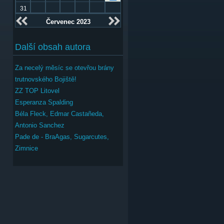
31
Červenec 2023
Další obsah autora
Za necelý měsíc se otevřou brány
trutnovského Bojiště!
ZZ TOP Litovel
Esperanza Spalding
Béla Fleck, Edmar Castañeda,
Antonio Sanchez
Pade de - BraAgas, Sugarcutes,
Zimnice