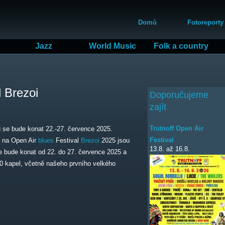
Přejít
Hlavní menu
k
Domů
Fotoreporty
hlavnímu
obsahu
Jazz
World Music
Folk a country
l Brezoi
Doporučujeme
zajít
Trutnoff Open Air
 se bude konat 22.-27. července 2025.
Festival
 na Open Air
blues
Festival
Brezoi
2025 jsou
13.8.
až
16.8.
 se bude konat od 22. do 27. července 2025 a
40 kapel, včetně našeho prvního velkého