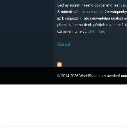
Sedmý ročník našeho oblíbeného festivalu
S radostí vám oznamujeme, že vstupenky
již k dispozici! Tato neuvěřitelná událost
představí se na třech pódiích a více než 
oznámení umělců:
Beth Hart
!
Číst dál
Open Air Blues Festival Brezoi
© 2014-2026 WorldStars.eu a uvedení auto