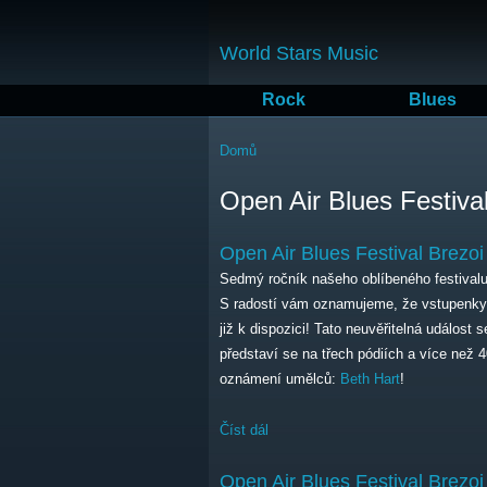
World Stars Music
Rock
Blues
Jste zde
Domů
Open Air Blues Festiva
Open Air Blues Festival Brezoi
Sedmý ročník našeho oblíbeného festivalu
S radostí vám oznamujeme, že vstupenky
již k dispozici! Tato neuvěřitelná událost
představí se na třech pódiích a více než 
oznámení umělců:
Beth Hart
!
Číst dál
Open Air Blues Festival Brezoi
Open Air Blues Festival Brezoi