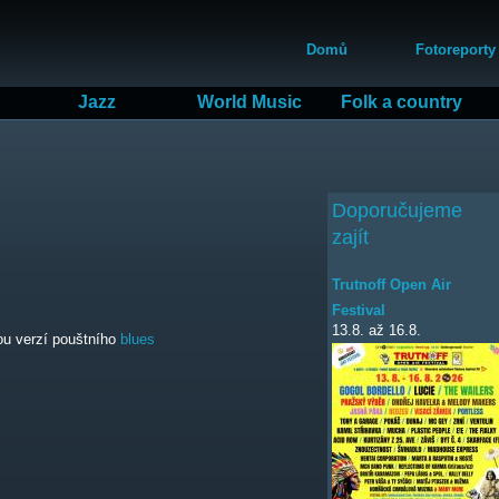
Přejít
Hlavní menu
k
Domů
Fotoreporty
hlavnímu
obsahu
Jazz
World Music
Folk a country
Doporučujeme
zajít
Trutnoff Open Air
Festival
13.8.
až
16.8.
vou verzí pouštního
blues