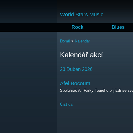
World Stars Music
Rock
Blues
Jste zde
Domů
>
Kalendář
Kalendář akcí
23 Duben 2026
Afel Bocoum
Spoluhráč Ali Farky Tourého přijíždí se s
Číst dál
Afel Bocoum