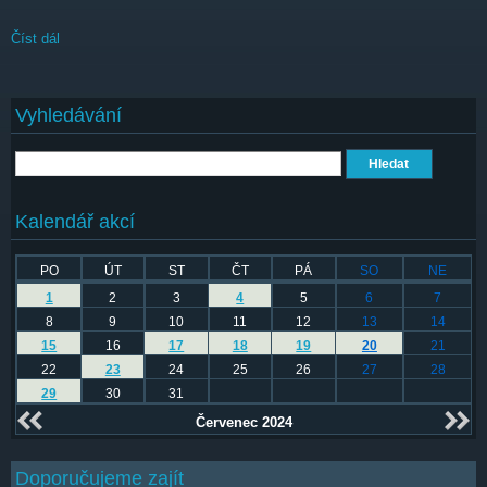
Číst dál
Colours of Ostrava pátek
Vyhledávání
Hledat
Kalendář akcí
PO
ÚT
ST
ČT
PÁ
SO
NE
1
2
3
4
5
6
7
8
9
10
11
12
13
14
15
16
17
18
19
20
21
22
23
24
25
26
27
28
29
30
31
Červenec 2024
Doporučujeme zajít