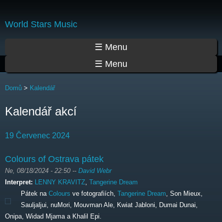
Přejít
k
World Stars Music
hlavnímu
obsahu
Hlavní menu
☰ Menu
☰ Menu
Jste zde
Domů
>
Kalendář
Kalendář akcí
19 Červenec 2024
Colours of Ostrava pátek
Ne, 08/18/2024 - 22:50
--
David Webr
Interpret:
LENNY KRAVITZ
,
Tangerine Dream
Pátek na
Colours
ve fotografiích,
Tangerine Dream
, Son Mieux,
Sauljaljui, nuMori, Mouvman Ale, Kwiat Jabloni, Dumai Dunai,
Onipa, Widad Mjama a Khalil Epi.