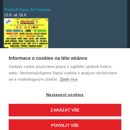
Trutnoff Open Air Festival
13.8.
až
16.8.
Informace o cookies na této stránce
Soubory cookie používáme pouze k zajištění správné funkce
Deep Purple
7.10.
webu. Neshromažďujeme žádná cookies k analýze návštěvnosti
ani k marketingovým účelům.
Zjistit více
Nastavení cookies
ZAKÁZAT VŠE
© 2014-2026 WorldStars.eu a uvedení autoři. Obsah není povoleno
POVOLIT VŠE
kopírovat bez písemného svolení autora.