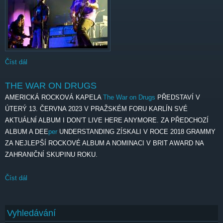
Číst dál
The War on Drugs
THE WAR ON DRUGS
AMERICKÁ ROCKOVÁ KAPELA
The War on Drugs
PŘEDSTAVÍ V
ÚTERÝ 13. ČERVNA 2023 V PRAŽSKÉM FORU KARLÍN SVÉ
AKTUÁLNÍ ALBUM I DON’T LIVE HERE ANYMORE. ZA PŘEDCHOZÍ
ALBUM A DEE
per
UNDERSTANDING ZÍSKALI V ROCE 2018 GRAMMY
ZA NEJLEPŠÍ ROCKOVÉ ALBUM A NOMINACI V BRIT AWARD NA
ZAHRANIČNÍ SKUPINU ROKU.
Číst dál
THE WAR ON DRUGS
Vyhledávání