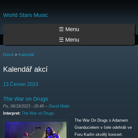
Přejít
k
World Stars Music
hlavnímu
obsahu
Hlavní menu
☰ Menu
☰ Menu
Jste zde
Domů
>
Kalendář
Kalendář akcí
13 Červen 2023
The War on Drugs
Po, 06/19/2023 - 20:49
--
David Webr
Interpret:
The War on Drugs
The War On Drugs s Adamem
Granducielem v čele odehráli ve
Foru Karlín skvělý koncert.