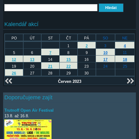
Hledat
Kalendář akcí
PO
ÚT
ST
ČT
PÁ
SO
NE
1
2
3
4
5
6
7
8
9
10
11
12
13
14
15
16
17
18
19
20
21
22
23
24
25
26
27
28
29
30
Červen 2023
Doporučujeme zajít
Trutnoff Open Air Festival
13.8.
až
16.8.