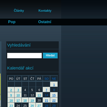
Články
Kontakty
Pop
Ostatní
Vyhledávání
Hledat
Kalendář akcí
PO
ÚT
ST
ČT
PÁ
SO
NE
1
2
3
4
5
6
7
8
9
10
11
12
13
14
15
16
17
18
19
20
21
22
23
24
25
26
27
28
29