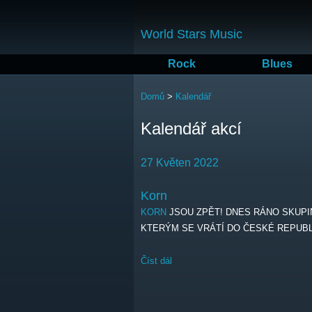
World Stars Music
Rock
Blues
Jste zde
Domů
>
Kalendář
Kalendář akcí
27 Květen 2022
Korn
KORN
JSOU ZPĚT! DNES RÁNO SKUPI
KTERÝM SE VRÁTÍ DO ČESKÉ REPUBL
Číst dál
Korn