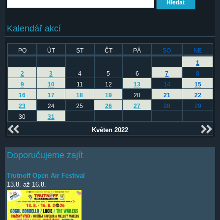
Hledat
Kalendář akcí
PO
ÚT
ST
ČT
PÁ
SO
NE
1
2
3
4
5
6
7
8
9
10
11
12
13
14
15
16
17
18
19
20
21
22
23
24
25
26
27
28
29
30
31
Květen 2022
Doporučujeme zajít
Trutnoff Open Air Festival
13.8.
až
16.8.