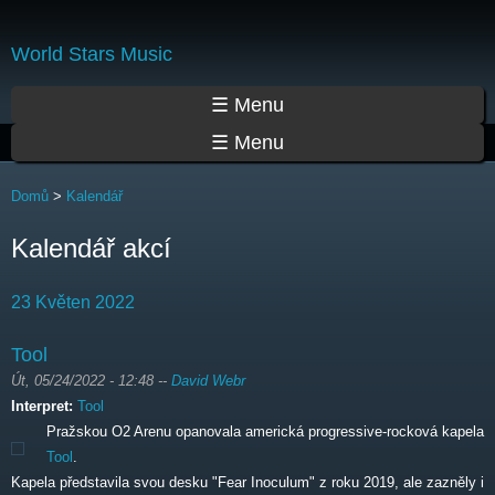
Přejít
k
World Stars Music
hlavnímu
obsahu
Hlavní menu
☰ Menu
☰ Menu
Jste zde
Domů
>
Kalendář
Kalendář akcí
23 Květen 2022
Tool
Út, 05/24/2022 - 12:48
--
David Webr
Interpret:
Tool
Pražskou O2 Arenu opanovala americká progressive-rocková kapela
Tool
.
Kapela představila svou desku "Fear Inoculum" z roku 2019, ale zazněly i