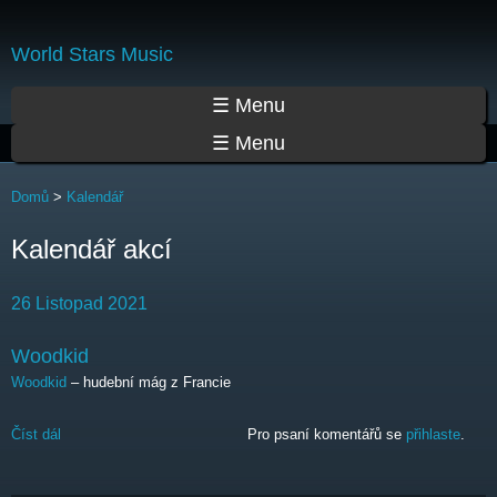
Přejít
k
World Stars Music
hlavnímu
obsahu
Hlavní menu
☰ Menu
☰ Menu
Jste zde
Domů
>
Kalendář
Kalendář akcí
26 Listopad 2021
Woodkid
Woodkid
– hudební mág z Francie
Číst dál
Woodkid
Pro psaní komentářů se
přihlaste
.