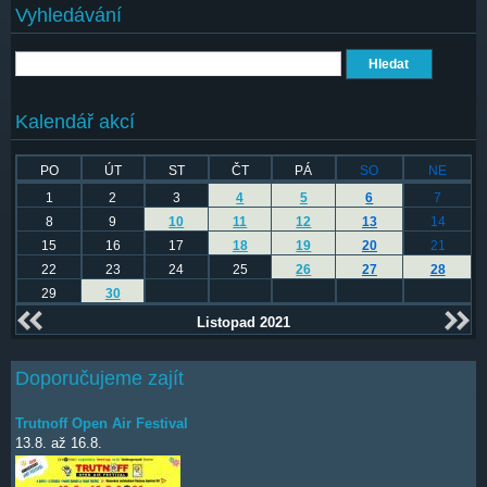
Vyhledávání
Hledat
Kalendář akcí
PO
ÚT
ST
ČT
PÁ
SO
NE
1
2
3
4
5
6
7
8
9
10
11
12
13
14
15
16
17
18
19
20
21
22
23
24
25
26
27
28
29
30
Listopad 2021
Doporučujeme zajít
Trutnoff Open Air Festival
13.8.
až
16.8.