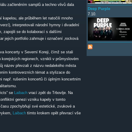
riálu začleněním samplů a techno vlivů dala
Deep Purple
7.10.
í kapelou, ale průběhem let natočili mnoho
verzí), interpretovali národní hymny i divadelní
, zapojili se do kolaborací s dalšími
r jejich portfolio zahrnuje i označení ‚rocková
dva koncerty v Severní Koreji, čímž se stali
ou korejských regionech, vznikli v průmyslovém
ůj název převzali z názvu nedalekého města
ením kontroverzních témat a stylizace do
ni např. rušením koncertů či úplným koncertním
litarismu.
icts“ se
Laibach
vrací zpět do Trbovlje. Na
nfliktní genezi vzniku kapely v tomto
 času zpochybňují své estetické, zvukové a
 zvykem,
Laibach
tímto krokem opět převrací vše