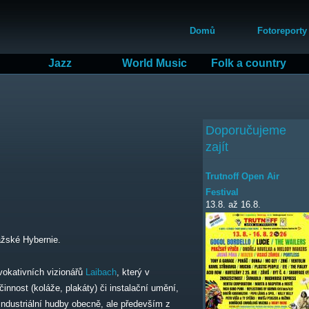
Přejít
Hlavní menu
k
Domů
Fotoreporty
hlavnímu
obsahu
Jazz
World Music
Folk a country
Doporučujeme
zajít
Trutnoff Open Air
Festival
13.8.
až
16.8.
ažské Hybernie.
vokativních vizionářů
Laibach
, který v
innost (koláže, plakáty) či instalační umění,
 industriální hudby obecně, ale především z