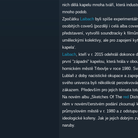
nich dělá kapelu mnoha tváří, která indust
mnoho podob.
Zpočátku
Laibach
byli spíše experimentáln
osobitých coverů (později i celá alba cover
představení, vytvořili soundtracky k filmům
uměleckými kolektivy, ale pro zapojení kyta
kapela‘.
Laibach
, kteří v r. 2015 odehráli dokonce 
první “západní“ kapelou, která hrála v ob
hornickém městě Trbovlje v roce 1980. Sv
Lublaň z doby nacistické okupace a zapoj
svého univerza byli několikrát perzekvová
zákazem. Především pro jejich témata tota
Na novém albu „Sketches Of The
red
Distr
něm v novém/čerstvém podání zkoumají ko
průmyslovém městě v r. 1980 a z odstupu
ideologické kořeny. Jak je jejich dobrým
naruby.