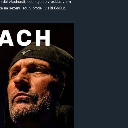
smrděl všedností, odehraje se v exkluzivním
e na sezení jsou v prodeji v síti GoOut.