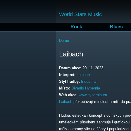
World Stars Music
Rock
Blues
Jste zde
Domů
Laibach
Datum akce:
20. 11. 2023
Interpret:
Laibach
Styl hudby:
Industrial
Místo:
Divadlo Hybernia
Web akce:
www.hybernia.eu
Laibach
překopávají minulost a míří do pr
Hudba, estetika i koncept slovinských pro
uměleckém působení zahrnuje i grafickou č
měly ohromný vliv na žánry i popularizaci