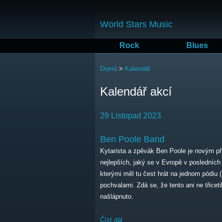
World Stars Music
Rock
Blues
Jste zde
Domů
>
Kalendář
Kalendář akcí
29 Listopad 2023
Ben Poole Band
Kytarista a zpěvák Ben Poole je novým pří
nejlepších, jaký se v Evropě v posledních 
kterými měl tu čest hrát na jednom pódiu (
pochvalami. Zdá se, že tento ani ne třice
našlápnuto.
Číst dál
Ben Poole Band