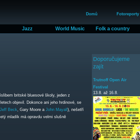
Přejít
Hlavní menu
k
Domů
Fotoreporty
hlavnímu
obsahu
Jazz
World Music
Folk a country
Doporučujeme
zajít
Trutnoff Open Air
Festival
13.8.
až
16.8.
slibem britské bluesové školy, jeden z
letech objevil. Dokonce ani jeho hrdinové, se
Jeff Beck
, Gary Moore a
John Mayall
), nešetří
tiletý mladík má opravdu velmi slušně