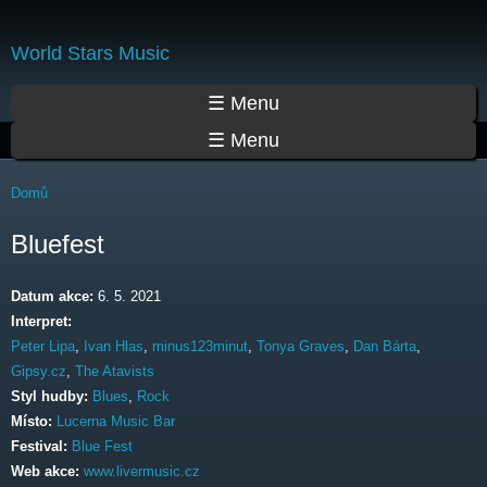
Přejít
k
World Stars Music
hlavnímu
obsahu
Hlavní menu
☰ Menu
☰ Menu
Jste zde
Domů
Bluefest
Datum akce:
6. 5. 2021
Interpret:
Peter Lipa
,
Ivan Hlas
,
minus123minut
,
Tonya Graves
,
Dan Bárta
,
Gipsy.cz
,
The Atavists
Styl hudby:
Blues
,
Rock
Místo:
Lucerna Music Bar
Festival:
Blue Fest
Web akce:
www.livermusic.cz