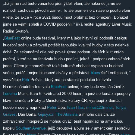
„Již jsme nad touto variantou přemýšleli vloni, ale nakonec jsme se
rozhodli zachovat původní záměr. To ale pramenilo z našeho pocitu vloni
v létě, že akce v roce 2021 budou moct probíhat bez omezení. Bohužel
jsme se velmi spletli a COVID podcenili,“ říká ředitel agentury Liver Music
Radim Svatoň.
„
BlueFest
online bude festival, který má jako hlavní cíl podpořit českou
hudební scénu a zároveň potěšit fanoušky kvalitní hudby v této nelehké
době. Za sekundární cíle pak považujeme podporu dalších kulturních
profesí, které se na festivalu budou podílet, jakož i podporu zahraničních
jmen. Cílem je samozřejmě také kulturně obohatit vyprahlou hudební
scénu, potěšit nejen bluesové diváky a představit
blues
širší veřejnosti, “
vysvětluje
Petr
Pošvic, který má na starost produkci festivalu.
Na mezinárodním festivalu
BlueFest
online, který bude vysílán živě z
Lucerna
Music Baru 6. května od 20:00 hodin, a jenž se koná za podpory
hlavního města Prahy a Ministerstva kultury ČR, vystoupí z domácí
hudební scény například
Peter
Lipa,
Ivan Hlas
,
minus123minut
,
Tonya
Graves
, Dan Bárta,
Gipsy.cz
,
The Atavists
a mnoho dalších. Ze
zahraničních interpretů se mohou diváci těšit například na americkou
kapelu
Southern Avenue
, jejíž debutové album se v americkém žebříčku