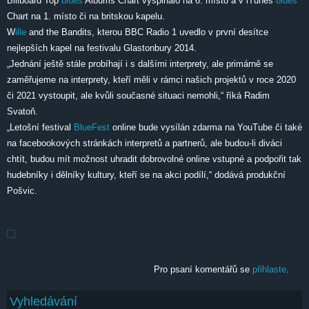
Billboard Top
blues
Albums Chart vyšplhalo na 6. místo a v iTunes
blues
Chart na 1. místo či na britskou kapelu.
W
ille
and the Bandits, kterou BBC Radio 1 uvedlo v první desítce
nejlepších kapel na festivalu Glastonbury 2014.
„Jednání ještě stále probíhají i s dalšími interprety, ale primárně se
zaměřujeme na interprety, kteří měli v rámci našich projektů v roce 2020
či 2021 vystoupit, ale kvůli současné situaci nemohli,“ říká Radim
Svatoň.
„Letošní festival
BlueFest
online bude vysílán zdarma na YouTube či také
na facebookových stránkách interpretů a partnerů, ale budou-li diváci
chtít, budou mít možnost uhradit dobrovolné online vstupné a podpořit tak
hudebníky i dělníky kultury, kteří se na akci podílí,“ dodává produkční
Pošvic.
Pro psaní komentářů se
přihlaste
.
Vyhledávání