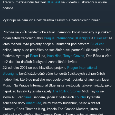
Tradiční mezinárodní festival
BlueFest
se v květnu uskuteční v online
podobě.
Vystoupí na něm více než desítka českých a zahraničních hvězd.
Protože se kvůli pandemické situaci nemohou konat koncerty s publikem,
organizátoři tradičních akcí
Prague International Bluenights
a
BlueFest
se
letos rozhodli tyto projekty spojit a uskutečnit pod názvem
BlueFest
online, který bude přenášen na sociálních sítí partnerů i účinkujících. Na
festivalu vystoupí
Peter
Lipa,
Ivan Hlas
,
Tonya Graves
, Dan Bárta a více
než desítka dalších českých i zahraničních hvězd.
Již od roku 2001 se pod hlavičkou projektu
Prague International
Bluenights
koná každoročně série koncertů špičkových zahraničních
hudebníků, které do pražské metropole přiváží pořádající agentura Liver
Music. Na Prague Internatonal Bluenights vystoupily takové hvězdy, jako
například bývalý kytarista kapely
The Rolling Stones
Mick Tay
lor
se
svým All Star
blues
Bandem, jeden z nejlepších
country
kytaristů
současné doby
Albert Lee
, velmi známý hudebník, herec a držitel
Grammy Chris Thomas King, kapela The Grande Mothers, která je
složená z původních členů kapely Franka Zappy, kultovní americká