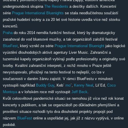
undergroundová skupina
The Residents
a desítky dalších. Koncertní
série
Prague International Bluenights
se stala neodlučitelnou součástí
pražské hudební scény a za 20 let své historie uvedla více než stovku
koncertů.
Praha
do roku 2014 neměla funkční festival, který by dramaturgicky
zasahoval do vod bluesové muziky, a tak organizátoři založili festival
BlueFest
, který vznikl ze série
Prague International Bluenight
jako logické
vyústění dlouhodobých aktivit agentury Liver Music. Zahraniční a
tuzemské kapely organizátoři vybírají podle profesionality a originality své
tvorby. Kvalitní zahraniční interpreti, z nichž mnoho v Praze ještě
nevystupovalo, přivážejí na tento festival to nejlepší, co lze v
současnosti v daném žánru zajistit. V rámci BlueFestu v minulosti
vystoupili například
Buddy Guy
, Keb´
mo
´,
Kenny Neal
, Lil´Ed,
Coco
Montoya
a v loňském roce měl vystoupit
Jeff Beck
.
Kvůli celosvětové pandemické situaci se nemohou již více než rok konat
koncerty s publikem, a tak se organizátoři po důkladném přemýšlení a
prověření situace rozhodli tyto dva dlouholeté projekty propojit pod
názvem
BlueFest
online a uspořádat jej, jak již z názvu vyplývá, v online
podobě.