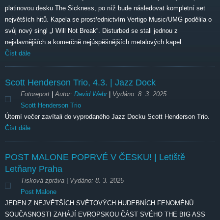
platinovou desku The Sickness, po níž bude následovat kompletní set
největších hitů. Kapela se prostřednictvím Vertigo Music/UMG podělila o
svůj nový singl „I Will Not Break“. Disturbed se stali jednou z
nejslavnějších a komerčně nejúspěšnějších metalových kapel
Číst dále
Scott Henderson Trio,
4.3.
| Jazz Dock
Fotoreport
|
Autor:
David Webr
|
Vydáno:
8. 3. 2025
Scott Henderson Trio
Úterní večer zavítali do vyprodaného Jazz Docku Scott Henderson Trio.
Číst dále
POST MALONE POPRVÉ V ČESKU! | Letiště
Letňany Praha
Tisková zpráva
|
Vydáno:
8. 3. 2025
Post Malone
JEDEN Z NEJVĚTŠÍCH SVĚTOVÝCH HUDEBNÍCH FENOMÉNŮ
SOUČASNOSTI ZAHÁJÍ EVROPSKOU ČÁST SVÉHO THE BIG ASS