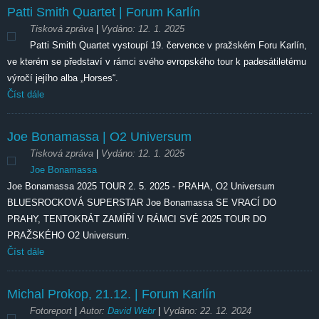
Patti Smith Quartet | Forum Karlín
Tisková zpráva
|
Vydáno:
12. 1. 2025
Patti Smith Quartet vystoupí 19. července v pražském Foru Karlín,
ve kterém se představí v rámci svého evropského tour k padesátiletému
výročí jejího alba „Horses“.
Číst dále
Joe Bonamassa | O2 Universum
Tisková zpráva
|
Vydáno:
12. 1. 2025
Joe Bonamassa
Joe Bonamassa 2025 TOUR 2. 5. 2025 - PRAHA, O2 Universum
BLUESROCKOVÁ SUPERSTAR Joe Bonamassa SE VRACÍ DO
PRAHY, TENTOKRÁT ZAMÍŘÍ V RÁMCI SVÉ 2025 TOUR DO
PRAŽSKÉHO O2 Universum.
Číst dále
Michal Prokop,
21.12.
| Forum Karlín
Fotoreport
|
Autor:
David Webr
|
Vydáno:
22. 12. 2024