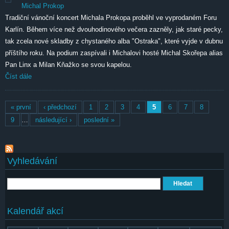
Michal Prokop
Tradiční vánoční koncert Michala Prokopa proběhl ve vyprodaném Foru
Karlín. Během více než dvouhodinového večera zazněly, jak staré pecky,
tak zcela nové skladby z chystaného alba "Ostraka", které vyjde v dubnu
příštího roku. Na podium zaspívali i Michalovi hosté Michal Skořepa alias
Pan Linx a Milan Kňažko se svou kapelou.
Číst dále
Stránky
« první
‹ předchozí
1
2
3
4
5
6
7
8
9
…
následující ›
poslední »
Vyhledávání
Hledat
Kalendář akcí