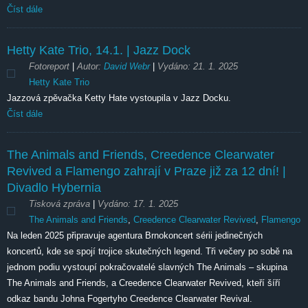
Číst dále
Hetty Kate Trio,
14.1.
| Jazz Dock
Fotoreport
|
Autor:
David Webr
|
Vydáno:
21. 1. 2025
Hetty Kate Trio
Jazzová zpěvačka Ketty Hate vystoupila v Jazz Docku.
Číst dále
The Animals and Friends, Creedence Clearwater
Revived a Flamengo zahrají v Praze již za 12 dní! |
Divadlo Hybernia
Tisková zpráva
|
Vydáno:
17. 1. 2025
The Animals and Friends
,
Creedence Clearwater Revived
,
Flamengo
Na leden 2025 připravuje agentura Brnokoncert sérii jedinečných
koncertů, kde se spojí trojice skutečných legend. Tři večery po sobě na
jednom podiu vystoupí pokračovatelé slavných The Animals – skupina
The Animals and Friends, a Creedence Clearwater Revived, kteří šíří
odkaz bandu Johna Fogertyho Creedence Clearwater Revival.