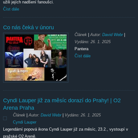
užili jejích nadšení fanoušci.
Číst dále
Co nás čeká v únoru
Článek
|
Autor:
David Webr
|
Vydáno:
26. 1. 2025
Pantera
Číst dále
Cyndi Lauper již za měsíc dorazí do Prahy! | O2
Arena Praha
Článek
|
Autor:
David Webr
|
Vydáno:
26. 1. 2025
Cyndi Lauper
Legendární popová ikona Cyndi Lauper již za měsíc, 23.2., vystoupí v
pražské O2 Areně.