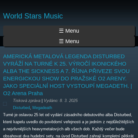
Přejít
k
World Stars Music
hlavnímu
obsahu
Hlavní menu
☰ Menu
☰ Menu
AMERICKÁ METALOVÁ LEGENDA DISTURBED
VYRÁŽÍ NA TURNÉ K 25. VÝROČÍ IKONICKÉHO
ALBA THE SICKNESS A 7. ŘÍJNA PŘIVEZE SVOU
ENERGICKOU SHOW DO PRAŽSKÉ O2 ARENY.
JAKO SPECIÁLNÍ HOST VYSTOUPÍ MEGADETH. |
O2 Arena Praha
Tisková zpráva
|
Vydáno:
8. 3. 2025
Disturbed
,
Megadeath
Turné je oslavou 25 let od vydání zásadního debutového alba Disturbed,
které kapelu uvedlo do povědomí veřejnosti a je jedním z nejdůležitějších
a nejvlivnějších heavymetalových alb všech dob. Každý večer bude
obsahovat dva hudební sety, na úvod Disturbed zahrají kompletní pětkrát