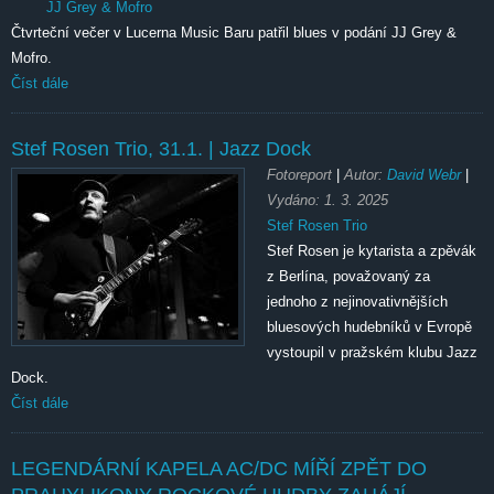
JJ Grey & Mofro
Čtvrteční večer v Lucerna Music Baru patřil blues v podání JJ Grey &
Mofro.
Číst dále
Stef Rosen Trio,
31.1.
| Jazz Dock
Fotoreport
|
Autor:
David Webr
|
Vydáno:
1. 3. 2025
Stef Rosen Trio
Stef Rosen je kytarista a zpěvák
z Berlína, považovaný za
jednoho z nejinovativnějších
bluesových hudebníků v Evropě
vystoupil v pražském klubu Jazz
Dock.
Číst dále
LEGENDÁRNÍ KAPELA AC/DC MÍŘÍ ZPĚT DO