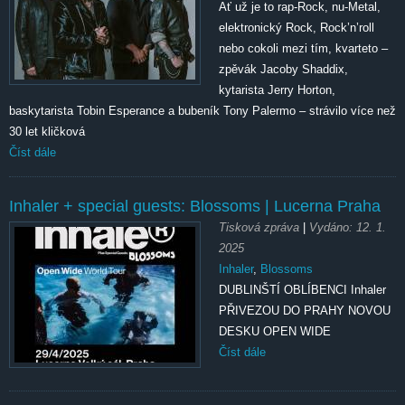
Ať už je to rap-Rock, nu-Metal,
elektronický Rock, Rock’n’roll
nebo cokoli mezi tím, kvarteto –
zpěvák Jacoby Shaddix,
kytarista Jerry Horton,
baskytarista Tobin Esperance a bubeník Tony Palermo – strávilo více než
30 let kličková
Číst dále
Inhaler + special guests: Blossoms | Lucerna Praha
Tisková zpráva
|
Vydáno:
12. 1.
2025
Inhaler
,
Blossoms
DUBLINŠTÍ OBLÍBENCI Inhaler
PŘIVEZOU DO PRAHY NOVOU
DESKU OPEN WIDE
Číst dále