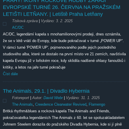
PRAHY! IKONY ROCKOVÉ HUDBY ZAHÁJÍ
EVROPSKÉ TURNÉ 26. ČERVNA NA PRAŽSKÉM
LETIŠTI LETŇANY. | Letiště Praha Letňany
Tisková zpráva
|
Vydáno:
3. 2. 2025
AC/DC
AC/DC, legendární kapela s mnohamilionovými prodeji, dnes oznámila,
že se v létě vrátí do Evropy, kde bude pokračovat v turné „POWER UP“.
V rámci turné 'POWER UP', pojmenovaného podle jejich posledního
studiového alba, které se dostalo na první místo ve 21 zemích, navštívila
kapela Evropu již v loňském roce, kdy sklidila nadšené ohlasy fanoušků i
kritiky, a letos na jaře turné pokračuje
Číst dále
The Animals,
29.1.
| Divadlo Hybernia
Fotoreport
|
Autor:
David Webr
|
Vydáno:
31. 1. 2025
The Animals
,
Creedence Clearwater Revived
,
Flamengo
Britká rhythm&blues a rocková kapela The Animals and Friends,
pokračovatelka legendárních The Animals z 60. let se spoluzakladatelem
Johnem Steelem dorazila do pražského Divadla Hybernia, kde si jí plně