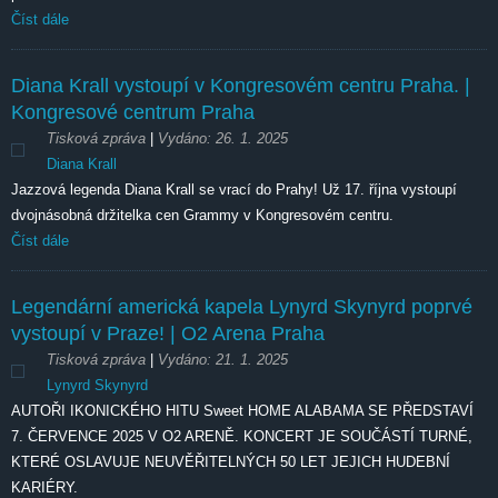
Číst dále
Diana Krall vystoupí v Kongresovém centru Praha. |
Kongresové centrum Praha
Tisková zpráva
|
Vydáno:
26. 1. 2025
Diana Krall
Jazzová legenda Diana Krall se vrací do Prahy! Už 17. října vystoupí
dvojnásobná držitelka cen Grammy v Kongresovém centru.
Číst dále
Legendární americká kapela Lynyrd Skynyrd poprvé
vystoupí v Praze! | O2 Arena Praha
Tisková zpráva
|
Vydáno:
21. 1. 2025
Lynyrd Skynyrd
AUTOŘI IKONICKÉHO HITU Sweet HOME ALABAMA SE PŘEDSTAVÍ
7. ČERVENCE 2025 V O2 ARENĚ. KONCERT JE SOUČÁSTÍ TURNÉ,
KTERÉ OSLAVUJE NEUVĚŘITELNÝCH 50 LET JEJICH HUDEBNÍ
KARIÉRY.