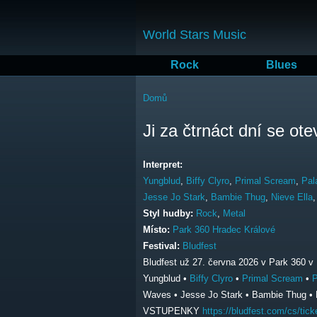
World Stars Music
Rock
Blues
Jste zde
Domů
Ji za čtrnáct dní se ot
Interpret:
Yungblud
,
Biffy Clyro
,
Primal Scream
,
Pal
Jesse Jo Stark
,
Bambie Thug
,
Nieve Ella
Styl hudby:
Rock
,
Metal
Místo:
Park 360 Hradec Králové
Festival:
Bludfest
Bludfest už 27. června 2026 v Park 360 v H
Yungblud •
Biffy Clyro
•
Primal Scream
•
P
Waves • Jesse Jo Stark • Bambie Thug • 
VSTUPENKY
https://bludfest.com/cs/tick