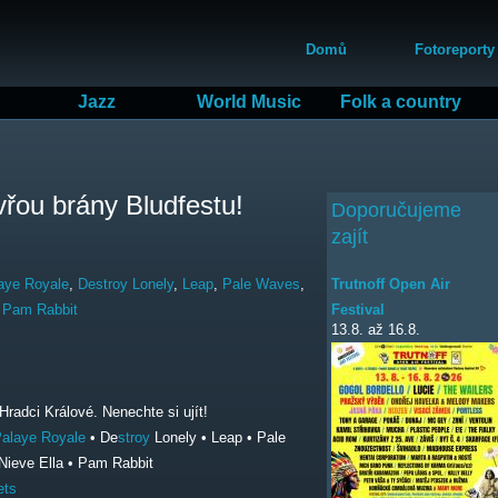
Přejít
Hlavní menu
k
Domů
Fotoreporty
hlavnímu
obsahu
Jazz
World Music
Folk a country
evřou brány Bludfestu!
Doporučujeme
zajít
Trutnoff Open Air
aye Royale
,
Destroy Lonely
,
Leap
,
Pale Waves
,
Festival
,
Pam Rabbit
13.8.
až
16.8.
radci Králové. Nenechte si ujít!
alaye Royale
• De
stroy
Lonely • Leap • Pale
Nieve Ella • Pam Rabbit
ets