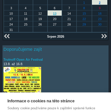
1
2
3
4
5
6
7
8
9
10
11
12
13
14
15
16
17
18
19
20
21
22
23
24
25
26
27
28
29
30
31
Srpen 2026
Doporučujeme zajít
Trutnoff Open Air Festival
13.8.
až
16.8.
Informace o cookies na této stránce
Soubory cookie používáme pouze k zajištění správné funkce
Deep Purple