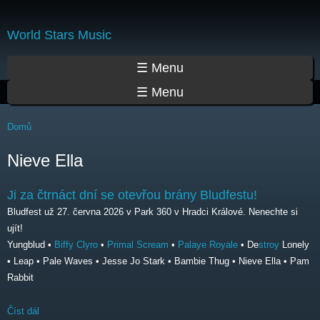
Přejít
k
World Stars Music
hlavnímu
obsahu
Hlavní menu
☰ Menu
☰ Menu
Jste zde
Domů
Nieve Ella
Ji za čtrnáct dní se otevřou brány Bludfestu!
Bludfest už 27. června 2026 v Park 360 v Hradci Králové. Nenechte si
ujít!
Yungblud •
Biffy Clyro
•
Primal Scream
•
Palaye Royale
• De
stroy
Lonely
• Leap • Pale Waves • Jesse Jo Stark • Bambie Thug • Nieve Ella • Pam
Rabbit
Číst dál
Ji za čtrnáct dní se otevřou brány Bludfestu!