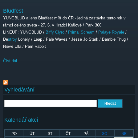
Bludfest
YUNGBLUD a jeho Bludfest míří do ČR - jediná zastávka tento rok v
rámci celého světa - 27. 6. v Hradci Králové / Park 360!
LINEUP: YUNGBLUD /
Biffy Clyro
/
Primal Scream
/
Palaye Royale
/
De
stroy
Lonely / Leap / Pale Waves / Jesse Jo Stark / Bambie Thug /
Nieve Ella / Pam Rabbit
Číst dál
Bludfest
Vyhledávání
Hledat
Kalendář akcí
PO
ÚT
ST
ČT
PÁ
SO
NE