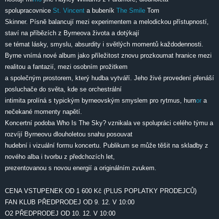
spolupracovnice
St. Vincent
a bubeník
The Smile
Tom
Skinner. Písně balancují mezi experimentem a melodickou přístupností,
staví na příbězích z Byrneova života a dotýkají
se témat lásky, smyslu, absurdity i světlých momentů každodennosti.
Byrne vnímá nové album jako příležitost znovu prozkoumat hranice mezi
realitou a fantazií, mezi osobním prožitkem
a společným prostorem, který hudba vytváří. Jeho živé provedení přenáší
posluchače do světa, kde se orchestrální
intimita prolíná s typickým byrneovským smyslem pro rytmus, hum
or
a
nečekané momenty napětí.
Koncertní podoba Who Is The Sky? vznikala ve spolupráci celého týmu a
rozvíjí Byrneovu dlouholetou snahu posouvat
hudební i vizuální formu koncertu. Publikum se může těšit na skladby z
nového alba i tvorbu z předchozích let,
prezentovanou s novou energií a originálním zvukem.
CENA VSTUPENEK OD 1 600 Kč (PLUS POPLATKY PRODEJCŮ)
FAN KLUB PŘEDPRODEJ OD 9. 12. V 10:00
O2 PŘEDPRODEJ OD 10. 12. V 10:00