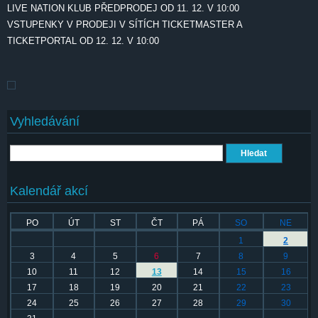
LIVE NATION KLUB PŘEDPRODEJ OD 11. 12. V 10:00
VSTUPENKY V PRODEJI V SÍTÍCH TICKETMASTER A
TICKETPORTAL OD 12. 12. V 10:00
Vyhledávání
Hledat
Kalendář akcí
PO
ÚT
ST
ČT
PÁ
SO
NE
1
2
3
4
5
6
7
8
9
10
11
12
13
14
15
16
17
18
19
20
21
22
23
24
25
26
27
28
29
30