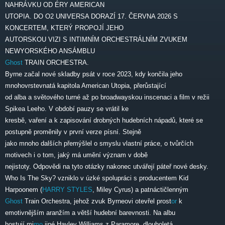
NAHRÁVKU OD ÉRY AMERICAN
UTOPIA. DO O2 UNIVERSA DORAZÍ 17. ČERVNA 2026 S
KONCERTEM, KTERÝ PROPOJÍ JEHO
AUTORSKOU VIZI S INTIMNÍM ORCHESTRÁLNÍM ZVUKEM
NEWYORSKÉHO ANSÁMBLU
Ghost
TRAIN ORCHESTRA.
Byrne začal nové skladby psát v roce 2023, kdy končila jeho
mnohovrstevnatá kapitola American Utopia, přerůstající
od alba a světového turné až po broadwayskou inscenaci a film v režii
Spikea Leeho. V období pauzy se vrátil ke
kresbě, vaření a k zapisování drobných hudebních nápadů, které se
postupně proměnily v první verze písní. Stejně
jako mnoho dalších přemýšlel o smyslu vlastní práce, o tvůrčích
motivech i o tom, jaký má umění význam v době
nejistoty. Odpovědi na tyto otázky nakonec utvářejí páteř nové desky.
Who Is The Sky? vzniklo v úzké spolupráci s producentem Kid
Harpoonem (
HARRY STYLES
, Miley Cyrus) a patnáctičlenným
Ghost
Train Orchestra, jehož zvuk Byrneovi otevřel prost
or
k
emotivnějším aranžím a větší hudební barevnosti. Na albu
hostují mi
mo
jiné Hayley Williams z Paramore, dlouholetá