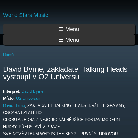
Přejít
k
World Stars Music
hlavnímu
obsahu
Hlavní menu
☰ Menu
☰ Menu
Jste zde
Domů
David Byrne, zakladatel Talking Heads
vystoupí v O2 Universu
Interpret:
David Byrne
Místo:
O2 Universum
David Byrne
, ZAKLADATEL TALKING HEADS, DRŽITEL GRAMMY,
OSCARA I ZLATÉHO
GLÓBU A JEDNA Z NEJORIGINÁLNĚJŠÍCH POSTAV MODERNÍ
HUDBY, PŘEDSTAVÍ V PRAZE
SVÉ NOVÉ ALBUM WHO IS THE SKY? – PRVNÍ STUDIOVOU