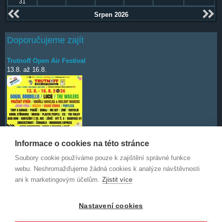
31
Srpen 2026
Doporučujeme zajít
Trutnoff Open Air Festival
13.8.
až
16.8.
Informace o cookies na této stránce
Soubory cookie používáme pouze k zajištění správné funkce
Deep Purple
7.10.
webu. Neshromažďujeme žádná cookies k analýze návštěvnosti
ani k marketingovým účelům.
Zjistit více
Nastavení cookies