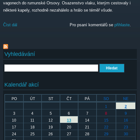
vagonech do rumunské Orsovy. Osazenstvo vlaku, kterým cestovaly i
některé kapely, rozhodně nezahálelo a hrálo se téměř všude.
Číst dál
Banát 2019
Pro psaní komentářů se
přihlaste
.
Vyhledávání
Hledat
Kalendář akcí
PO
ÚT
ST
ČT
PÁ
SO
NE
1
2
3
4
5
6
7
8
9
10
11
12
13
14
15
16
17
18
19
20
21
22
23
24
25
26
27
28
29
30