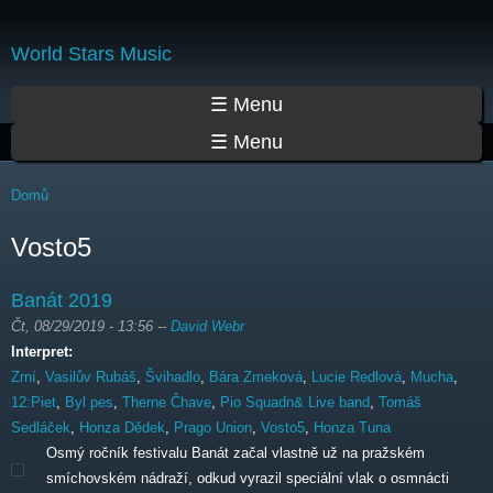
Přejít
k
World Stars Music
hlavnímu
obsahu
Hlavní menu
☰ Menu
☰ Menu
Jste zde
Domů
Vosto5
Banát 2019
Čt, 08/29/2019 - 13:56
--
David Webr
Interpret:
Zrní
,
Vasilův Rubáš
,
Švihadlo
,
Bára Zmeková
,
Lucie Redlová
,
Mucha
,
12:Piet
,
Byl pes
,
Therne Čhave
,
Pio Squadn& Live band
,
Tomáš
Sedláček
,
Honza Dědek
,
Prago Union
,
Vosto5
,
Honza Tuna
Osmý ročník festivalu Banát začal vlastně už na pražském
smíchovském nádraží, odkud vyrazil speciální vlak o osmnácti