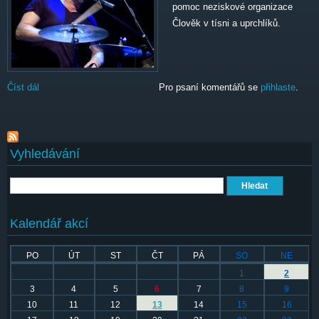
pomoc neziskové organizace
Člověk v tísni a uprchlíků.
Číst dál
Pro strach máme uděláno
Pro psaní komentářů se
přihlaste
.
Vyhledávání
Hledat
Kalendář akcí
PO
ÚT
ST
ČT
PÁ
SO
NE
1
2
3
4
5
6
7
8
9
10
11
12
13
14
15
16