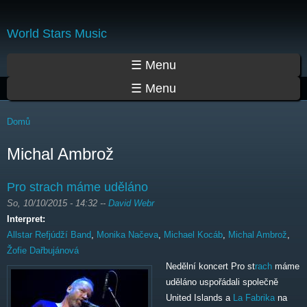
Přejít
k
World Stars Music
hlavnímu
obsahu
Hlavní menu
☰ Menu
☰ Menu
Jste zde
Domů
Michal Ambrož
Pro strach máme uděláno
So, 10/10/2015 - 14:32
--
David Webr
Interpret:
Allstar Refjúdží Band
,
Monika Načeva
,
Michael Kocáb
,
Michal Ambrož
,
Žofie Dařbujánová
Nedělní koncert Pro st
rach
máme
uděláno uspořádali společně
United Islands a
La Fabrika
na