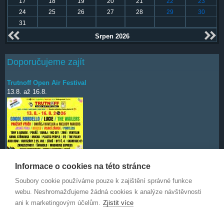
17
18
19
20
21
22
23
24
25
26
27
28
29
30
31
Srpen 2026
Doporučujeme zajít
Trutnoff Open Air Festival
13.8.
až
16.8.
Informace o cookies na této stránce
Soubory cookie používáme pouze k zajištění správné funkce
Deep Purple
7.10.
webu. Neshromažďujeme žádná cookies k analýze návštěvnosti
ani k marketingovým účelům.
Zjistit více