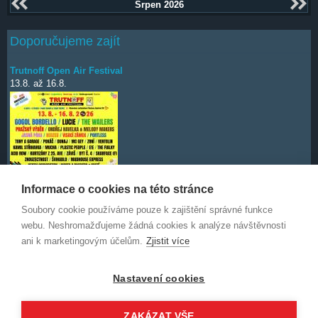
Srpen 2026
Doporučujeme zajít
Trutnoff Open Air Festival
13.8.
až
16.8.
Informace o cookies na této stránce
Soubory cookie používáme pouze k zajištění správné funkce
Deep Purple
7.10.
webu. Neshromažďujeme žádná cookies k analýze návštěvnosti
ani k marketingovým účelům.
Zjistit více
Nastavení cookies
ZAKÁZAT VŠE