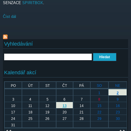
SENZACE
SPIRITBOX
.
Číst dál
Za čtrnáct dní přijedou metalcoroví Architect
Vyhledávání
Hledat
Kalendář akcí
PO
ÚT
ST
ČT
PÁ
SO
NE
1
2
3
4
5
6
7
8
9
10
11
12
13
14
15
16
17
18
19
20
21
22
23
24
25
26
27
28
29
30
31