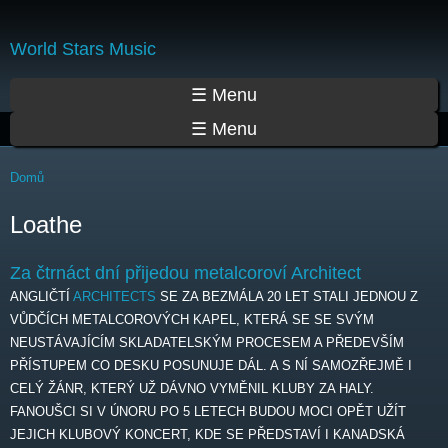
Přejít
k
World Stars Music
hlavnímu
obsahu
Hlavní menu
☰ Menu
☰ Menu
Jste zde
Domů
Loathe
Za čtrnáct dní přijedou metalcoroví Architect
ANGLIČTÍ
ARCHITECTS
SE ZA BEZMÁLA 20 LET STALI JEDNOU Z
VŮDČÍCH METALCOROVÝCH KAPEL, KTERÁ SE SE SVÝM
NEUSTÁVAJÍCÍM SKLADATELSKÝM PROCESEM A PŘEDEVŠÍM
PŘÍSTUPEM CO DESKU POSUNUJE DÁL. A S NÍ SAMOZŘEJMĚ I
CELÝ ŽÁNR, KTERÝ UŽ DÁVNO VYMĚNIL KLUBY ZA HALY.
FANOUŠCI SI V ÚNORU PO 5 LETECH BUDOU MOCI OPĚT UŽÍT
JEJICH KLUBOVÝ KONCERT, KDE SE PŘEDSTAVÍ I KANADSKÁ